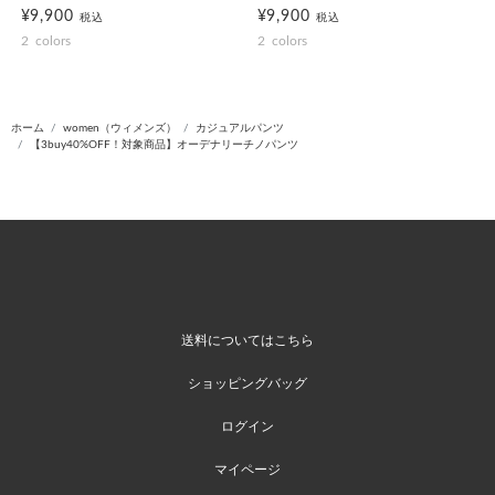
¥9,900
¥9,900
税込
税込
2
colors
2
colors
ホーム
women（ウィメンズ）
カジュアルパンツ
【3buy40%OFF！対象商品】オーデナリーチノパンツ
送料についてはこちら
ショッピングバッグ
ログイン
マイページ