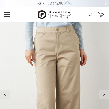
前の画像
次の
前の画像
次