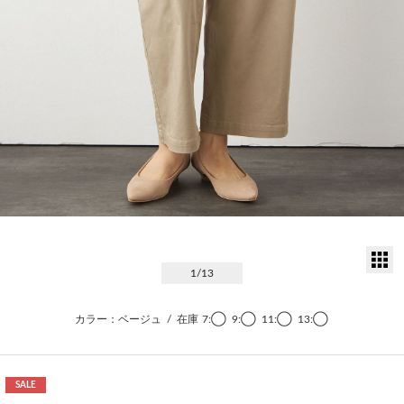
サ
1
/13
カラー：ベージュ
/
在庫
7:◯
9:◯
11:◯
13:◯
SALE