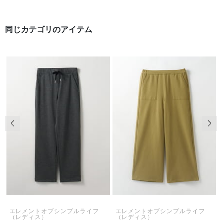
同じカテゴリのアイテム
前の画像
次の
エレメントオブシンプルライフ
エレメントオブシンプルライフ
（レディス）
（レディス）