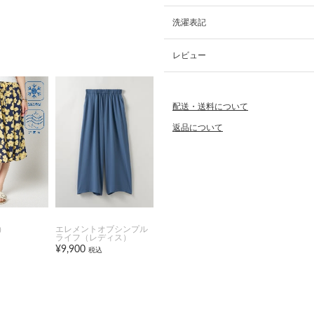
洗濯表記
レビュー
配送・送料について
返品について
）
エレメントオブシンプル
ライフ（レディス）
¥9,900
税込