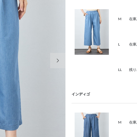
M
在庫
L
在庫
次の画像
LL
残り
インディゴ
M
在庫