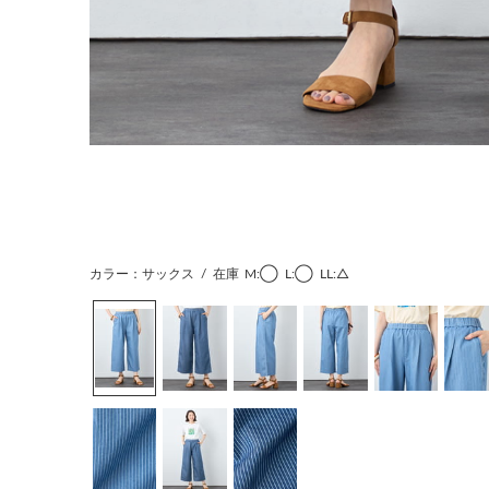
カラー：サックス
/
在庫
M:◯
L:◯
LL:△