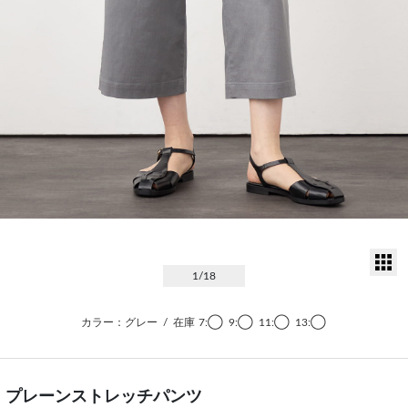
サ
1
/18
カラー：グレー
/
在庫
7:◯
9:◯
11:◯
13:◯
プレーンストレッチパンツ