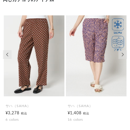
前の画像
次の
サハ（SAHA）
サハ（SAHA）
¥3,278
¥1,408
税込
税込
6
colors
16
colors