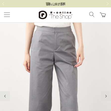
前の画像
次の
前の画像
次