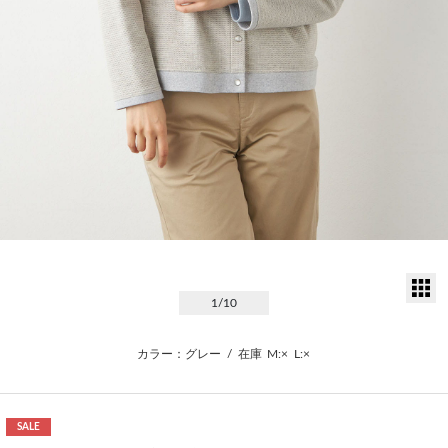
サ
1
/10
カラー：グレー
/
在庫
M:×
L:×
SALE