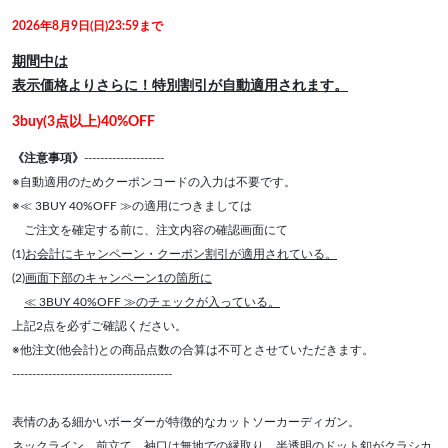
2026年8月9日(日)23:59まで
期間中は
表示価格よりさらに！特別割引が自動適用されます。
3buy(3点以上)40%OFF
《注意事項》
--------------------
※自動適用のためクーポンコードの入力は不要です。
※≪ 3BUY 40%OFF ≫の適用につきましては
ご注文を確定する前に、注文内容の確認画面にて
(1)
お会計にキャンペーン・クーポン割引が適用されている。
(2)
画面下部のキャンペーン1の箇所に
≪ 3BUY 40%OFF ≫のチェックが入っている。
上記2点を必ずご確認ください。
※他注文(他会計)との商品点数の合算は不可とさせていただきます。
----------------------------------------
表情のある細かいボーダーが特徴的なカットソーカーディガン。
ネックライン、前立て、袖口は無地での縁取り、半透明のドット釦がクラシカ