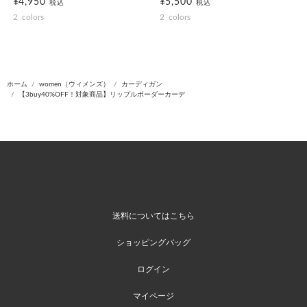
¥4,950
¥5,500
税込
税込
2
colors
2
colors
ホーム
women（ウィメンズ）
カーディガン
【3buy40%OFF！対象商品】リップルボーダーカーデ
送料についてはこちら
ショッピングバッグ
ログイン
マイページ