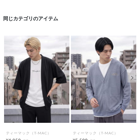
同じカテゴリのアイテム
前の画像
次の
ティーマック（T-MAC）
ティーマック（T-MAC）