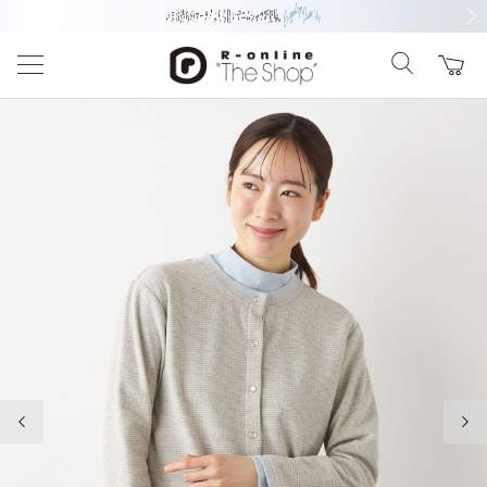
前の画像
次の
前の画像
次