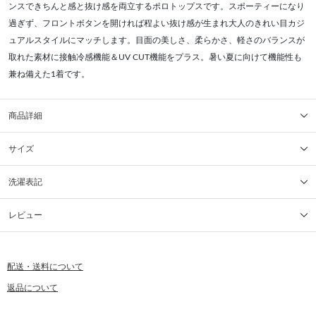
ンスできちんと感と抜け感を両立するポロトップスです。スポーティーになり
過ぎず、フロントボタンを開ければ程よい抜け感が生まれ大人のきれい目カジ
ュアルスタイルにマッチします。目面の美しさ、柔らかさ、軽さのバランスが
取れた素材に接触冷感機能＆UV CUT機能をプラス。暑い夏に向けて機能性も
兼ね備えた1着です。
商品詳細
サイズ
洗濯表記
レビュー
配送・送料について
返品について