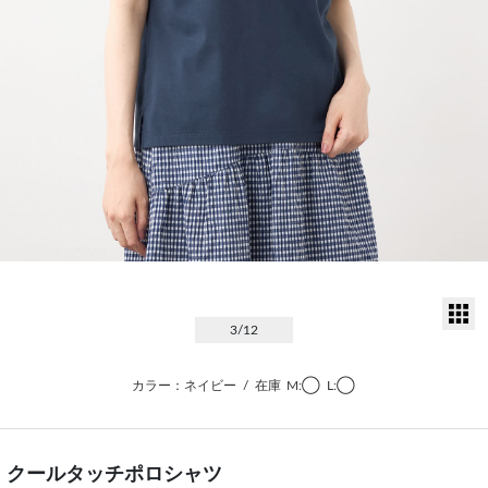
サ
3
/12
カラー：ネイビー
/
在庫
M:◯
L:◯
クールタッチポロシャツ