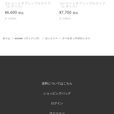
エレメントオブシンプルライフ
エレメントオブシンプルライフ
（レディス）
（レディス）
¥6,600
¥7,700
税込
税込
2
colors
2
colors
ホーム
women（ウィメンズ）
カットソー
クールタッチポロシャツ
送料についてはこちら
ショッピングバッグ
ログイン
マイページ