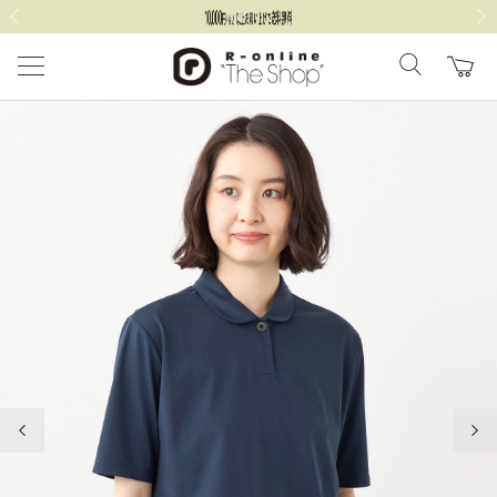
前の画像
次の
前の画像
次