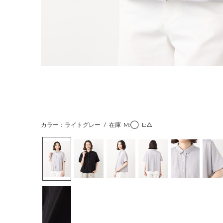
カラー：ライトグレー
/
在庫
M:◯
L:△