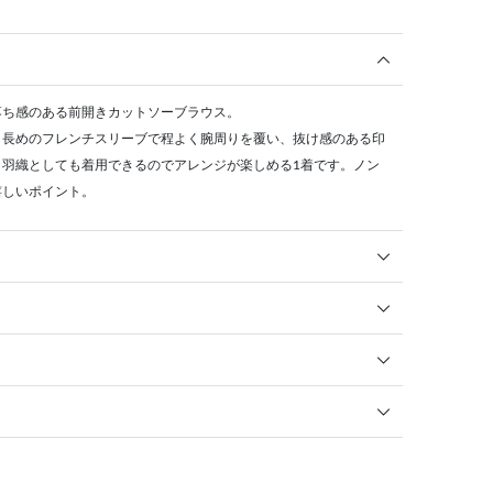
落ち感のある前開きカットソーブラウス。
、長めのフレンチスリーブで程よく腕周りを覆い、抜け感のある印
、羽織としても着用できるのでアレンジが楽しめる1着です。ノン
嬉しいポイント。