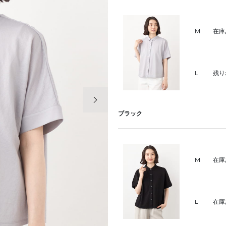
M
在庫
L
残り
次の画像
ブラック
M
在庫
L
在庫