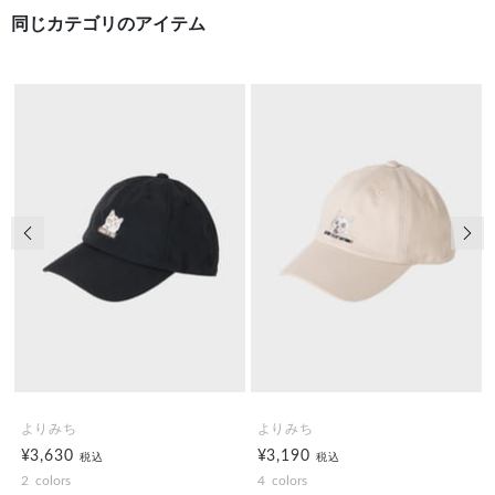
同じカテゴリのアイテム
前の画像
次の
よりみち
よりみち
¥3,630
¥3,190
税込
税込
2
colors
4
colors