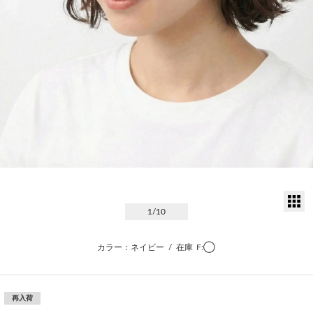
サ
1
/10
カラー：ネイビー
/
在庫
F:◯
再入荷