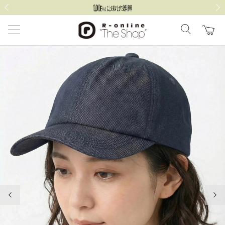
前の画像
次の
前の画像
次