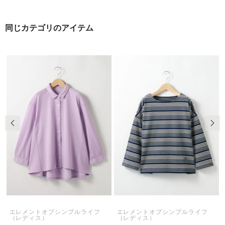
同じカテゴリのアイテム
前の画像
次の
エレメントオブシンプルライフ
エレメントオブシンプルライフ
（レディス）
（レディス）