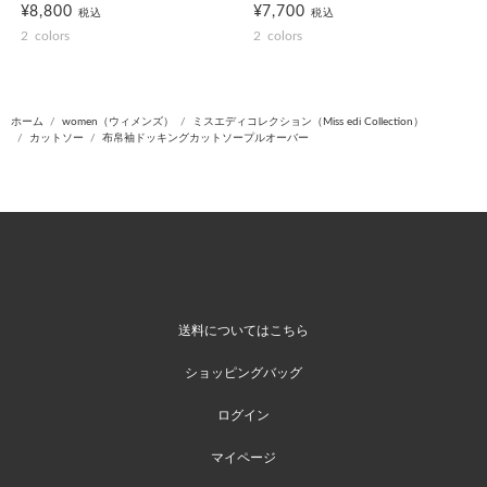
¥8,800
¥7,700
税込
税込
2
colors
2
colors
ホーム
women（ウィメンズ）
ミスエディコレクション（Miss edi Collection）
カットソー
布帛袖ドッキングカットソープルオーバー
送料についてはこちら
ショッピングバッグ
ログイン
マイページ