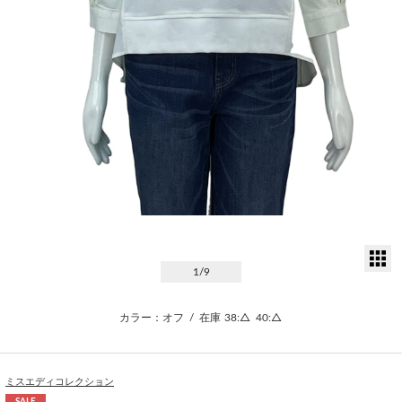
サ
1
/9
カラー：オフ
/
在庫
38:△
40:△
ミスエディコレクション