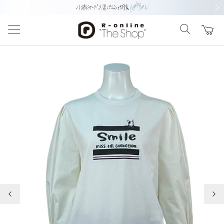
前の画像
次の
前の画像
次