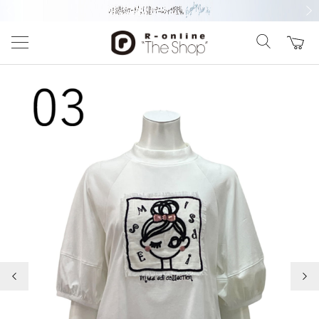
前の画像
次の
前の画像
次