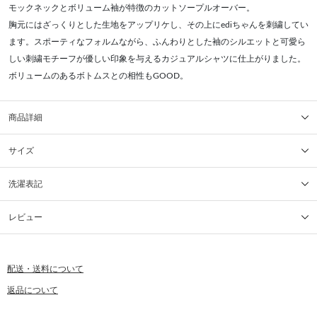
モックネックとボリューム袖が特徴のカットソープルオーバー。
胸元にはざっくりとした生地をアップリケし、その上にediちゃんを刺繍してい
ます。スポーティなフォルムながら、ふんわりとした袖のシルエットと可愛ら
しい刺繍モチーフが優しい印象を与えるカジュアルシャツに仕上がりました。
ボリュームのあるボトムスとの相性もGOOD。
商品詳細
サイズ
洗濯表記
レビュー
配送・送料について
返品について