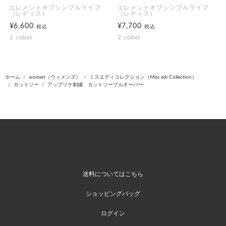
エレメントオブシンプルライフ
エレメントオブシンプルライフ
（レディス）
（レディス）
¥6,600
¥7,700
税込
税込
2
colors
2
colors
ホーム
women（ウィメンズ）
ミスエディコレクション（Miss edi Collection）
カットソー
アップリケ刺繍 カットソープルオーバー
送料についてはこちら
ショッピングバッグ
ログイン