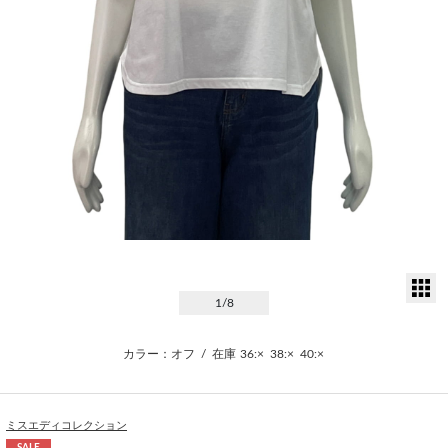
サ
1
/8
カラー：オフ
/
在庫
36:×
38:×
40:×
ミスエディコレクション