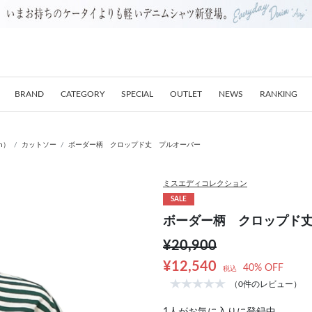
BRAND
CATEGORY
SPECIAL
OUTLET
NEWS
RANKING
on）
カットソー
ボーダー柄 クロップド丈 プルオーバー
ミスエディコレクション
SALE
ボーダー柄 クロップド
¥20,900
¥12,540
40% OFF
税込
（0件のレビュー）