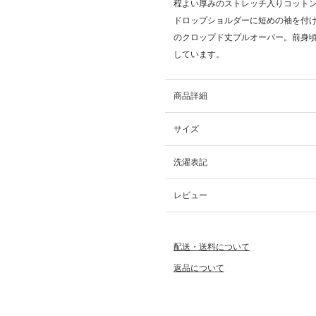
程よい厚みのストレッチ入りコット
ドロップショルダーに短めの袖を付
のクロップド丈プルオーバー。前身頃
しています。
商品詳細
サイズ
洗濯表記
レビュー
配送・送料について
返品について