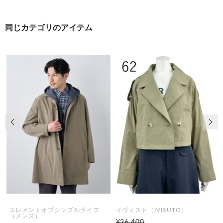
同じカテゴリのアイテム
前の画像
次の
エレメントオブシンプルライフ
イヴィスト（IVISUTO）
（メンズ）
¥26,400