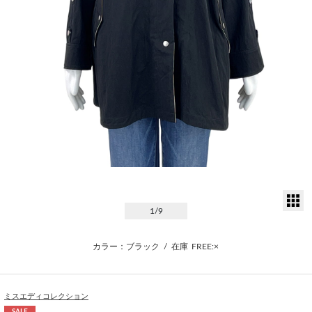
サ
1
/9
カラー：ブラック
/
在庫
FREE:×
ミスエディコレクション