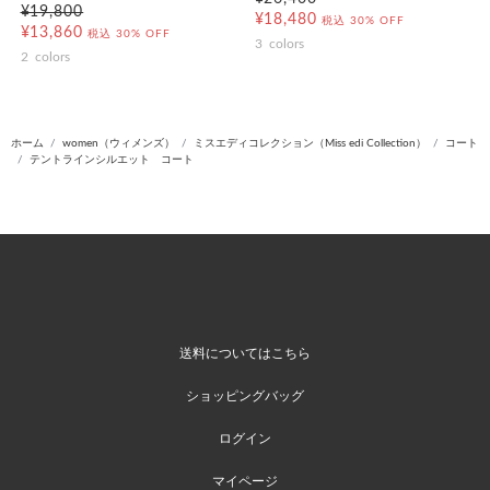
¥19,800
¥18,480
税込
30% OFF
¥13,860
税込
30% OFF
3
colors
2
colors
ホーム
women（ウィメンズ）
ミスエディコレクション（Miss edi Collection）
コート
テントラインシルエット コート
送料についてはこちら
ショッピングバッグ
ログイン
マイページ