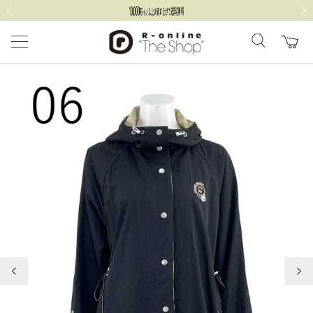
前の画像
次の
前の画像
次