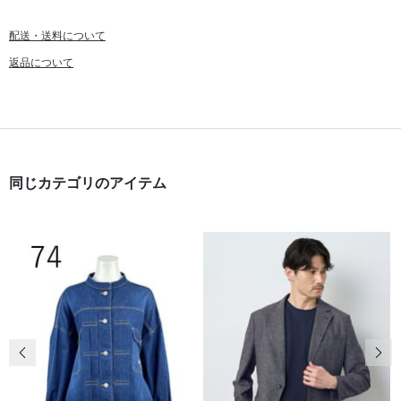
配送・送料について
返品について
同じカテゴリのアイテム
前の画像
次の