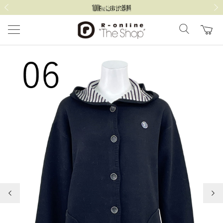
前の画像
次の
前の画像
次