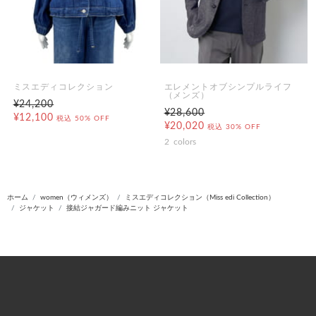
ミスエディコレクション
エレメントオブシンプルライフ
（メンズ）
¥24,200
¥28,600
¥12,100
税込
50% OFF
¥20,020
税込
30% OFF
2
colors
ホーム
women（ウィメンズ）
ミスエディコレクション（Miss edi Collection）
ジャケット
接結ジャガード編みニット ジャケット