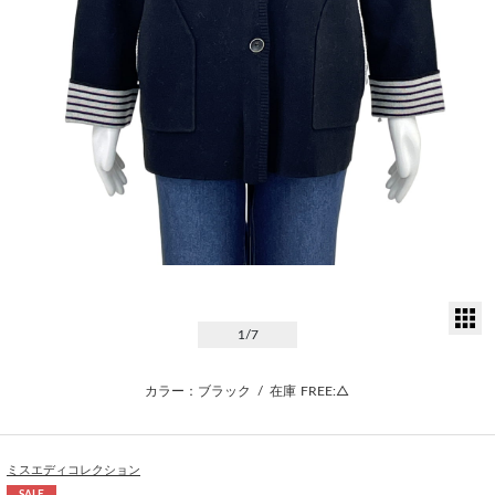
サ
1
/7
カラー：ブラック
/
在庫
FREE:△
ミスエディコレクション