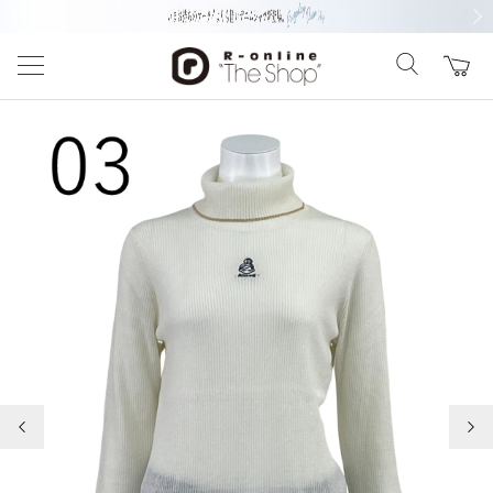
前の画像
次の
前の画像
次