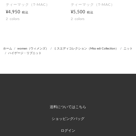
ティーマック（T-MAC）
ティーマック（T-MAC）
¥4,950
¥5,500
税込
税込
2
colors
2
colors
ホーム
women（ウィメンズ）
ミスエディコレクション（Miss edi Collection）
ニット
ハイゲージ・リブニット
送料についてはこちら
ショッピングバッグ
ログイン