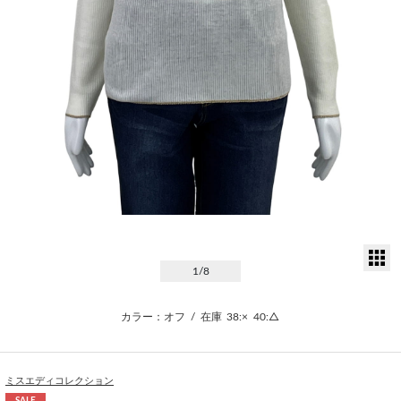
サ
1
/8
カラー：オフ
/
在庫
38:×
40:△
ミスエディコレクション