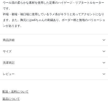
ウール混の柔らかな素材を使用した定番のハイゲージ・リブタートルセーター
です。
衿端・裾端・袖口端に使用しているラメ糸がキラリと光ってアクセントになり
ます。また、胸元にはediちゃんの刺繍あり。ボーダー柄と無地のバリエーショ
ンがあります。
商品詳細
サイズ
洗濯表記
レビュー
配送・送料について
返品について