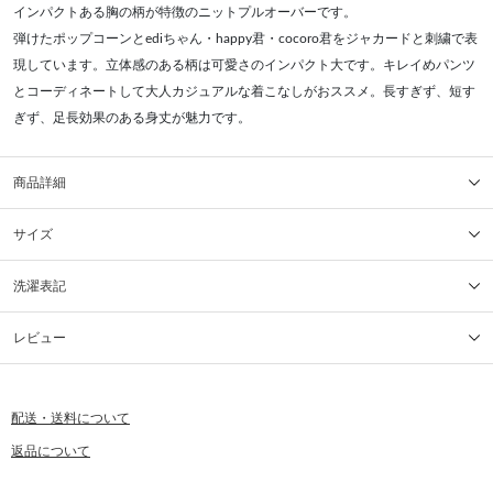
インパクトある胸の柄が特徴のニットプルオーバーです。
弾けたポップコーンとediちゃん・happy君・cocoro君をジャカードと刺繍で表
現しています。立体感のある柄は可愛さのインパクト大です。キレイめパンツ
とコーディネートして大人カジュアルな着こなしがおススメ。長すぎず、短す
ぎず、足長効果のある身丈が魅力です。
商品詳細
サイズ
洗濯表記
レビュー
配送・送料について
返品について