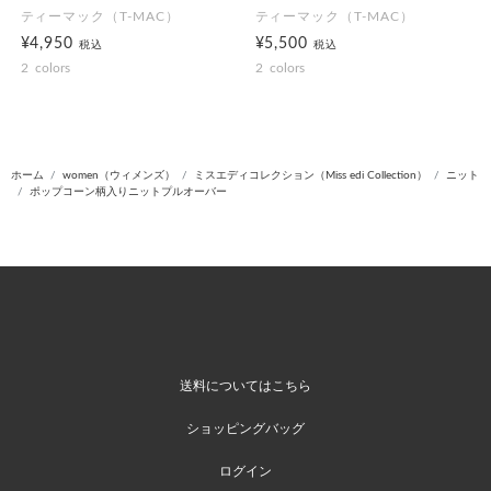
ティーマック（T-MAC）
ティーマック（T-MAC）
¥4,950
¥5,500
税込
税込
2
colors
2
colors
ホーム
women（ウィメンズ）
ミスエディコレクション（Miss edi Collection）
ニット
ポップコーン柄入りニットプルオーバー
送料についてはこちら
ショッピングバッグ
ログイン