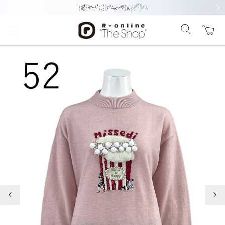
前の画像
次の
前の画像
次