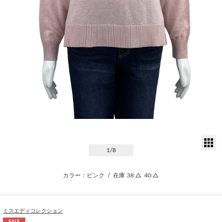
サ
1
/8
カラー：ピンク
/
在庫
38:△
40:△
ミスエディコレクション