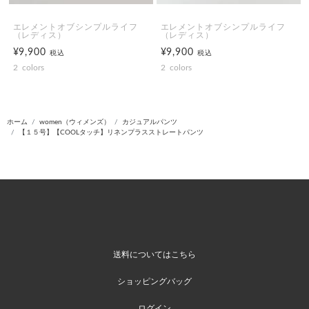
エレメントオブシンプルライフ
エレメントオブシンプルライフ
（レディス）
（レディス）
¥9,900
¥9,900
税込
税込
2
colors
2
colors
ホーム
women（ウィメンズ）
カジュアルパンツ
【１５号】【COOLタッチ】リネンプラスストレートパンツ
送料についてはこちら
ショッピングバッグ
ログイン