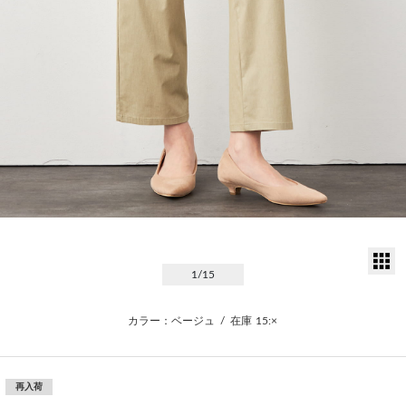
サ
1
/15
カラー：ベージュ
/
在庫
15:×
再入荷