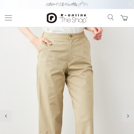
前の画像
次の
前の画像
次