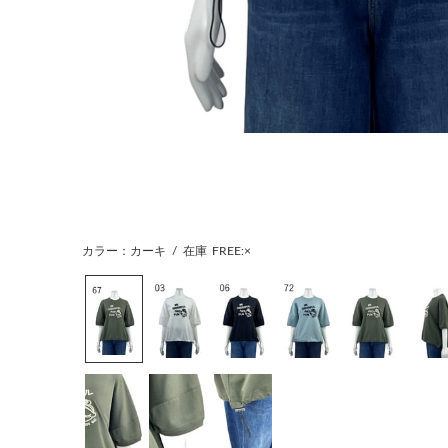
カラー：カーキ
/
在庫
FREE:×