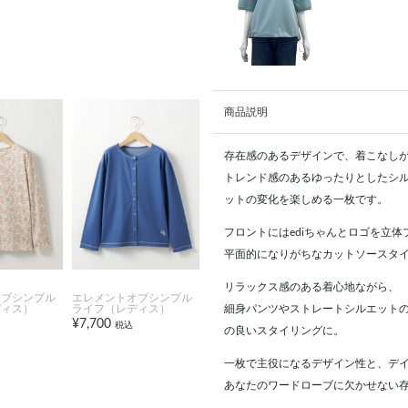
商品説明
存在感のあるデザインで、着こなし
トレンド感のあるゆったりとしたシ
ットの変化を楽しめる一枚です。
フロントにはediちゃんとロゴを立
平面的になりがちなカットソースタ
リラックス感のある着心地ながら、
オブシンプル
エレメントオブシンプル
ディス）
ライフ（レディス）
細身パンツやストレートシルエット
¥7,700
税込
の良いスタイリングに。
一枚で主役になるデザイン性と、デ
あなたのワードローブに欠かせない