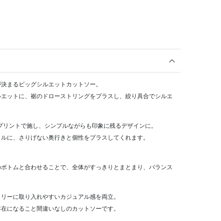
が決まるビッグシルエットカットソー。
ルエットに、裾のドローストリングをプラスし、絞り具合でシルエ
体プリントで施し、シンプルながらも印象に残るデザインに。
イルに、さりげない奥行きと個性をプラスしてくれます。
のボトムと合わせることで、全体がすっきりとまとまり、バランス
イリーに取り入れやすいカジュアル感を両立。
存在になること間違いなしのカットソーです。