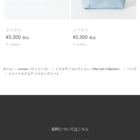
よりみち
よりみち
¥3,300
¥3,300
税込
税込
3
colors
3
colors
ホーム
women（ウィメンズ）
ミスエディコレクション（Miss edi Collection）
バッグ
ジュートスクエア パイピングトート
送料についてはこちら