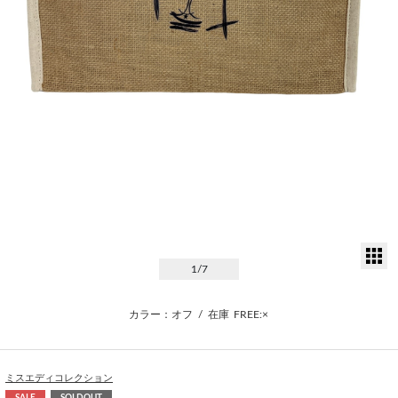
サ
1
/7
カラー：オフ
/
在庫
FREE:×
ミスエディコレクション