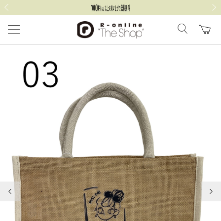
前の画像
次の
前の画像
次