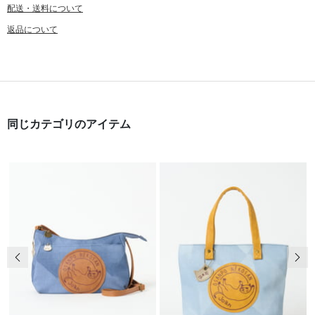
配送・送料について
返品について
同じカテゴリのアイテム
前の画像
次の