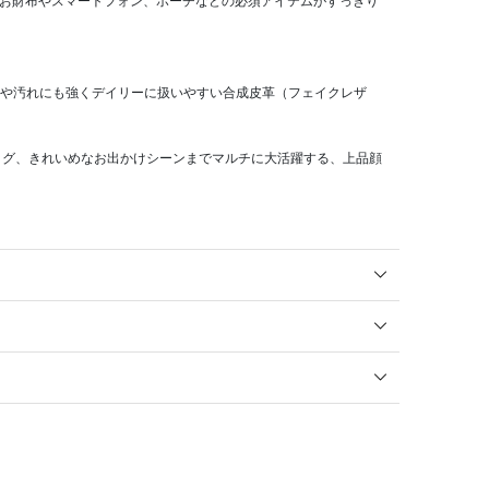
がらお財布やスマートフォン、ポーチなどの必須アイテムがすっきり
水や汚れにも強くデイリーに扱いやすい合成皮革（フェイクレザ
ッグ、きれいめなお出かけシーンまでマルチに大活躍する、上品顔