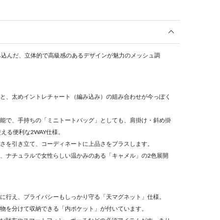
み込んだ、立体的で高級感のあるデザインが魅力のメッシュ調
感と、太めイントレチャート（編み込み）の組み合わせが今っぽく
可能で、手持ちの「ミニトートバッグ」としても、肩掛け・斜め掛
える便利な2WAY仕様。
しさを引き立て、コーディネートに上品さをプラスします。
と、ナチュラルで女性らしい温かみのある「キャメル」の2色展開
ズに行え、プライバシーもしっかり守る「天マグネット」仕様。
小物を分けて収納できる「内ポケット」が付いています。