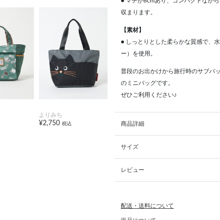
● マチが8cmあり、コンパクトな
収まります。
【素材】
● しっとりとした柔らかな質感で、
ー）を使用。
普段のお出かけから旅行時のサブバ
のミニバッグです。
ぜひご利用ください♪
よりみち
¥2,750
商品詳細
税込
サイズ
レビュー
配送・送料について