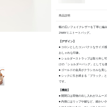
商品説明
幅の広いフェイクレザーを丁寧に編
2WAYミニトートバッグ。
【デザイン】
● コロンとしたコンパクトなサイズ
おしゃれな印象。
● ショルダーストラップは取り外し
けの「ショルダーバッグ」としても使
● ゴールドの金具がクラシカルな美
● シックに引き締まる「ブラック」
です。
【機能】
● 開閉口は荷物の出し入れがスムー
● 内側にはリップや鍵など、細かい