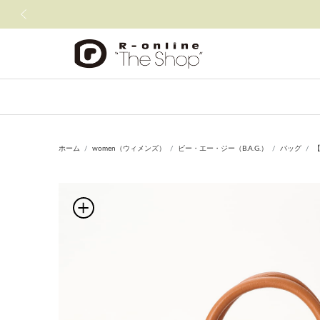
前の画像
ホーム
women（ウィメンズ）
ビー・エー・ジー（B.A.G.）
バッグ