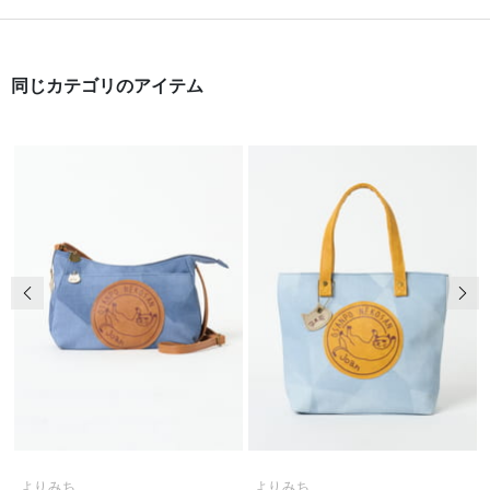
同じカテゴリのアイテム
前の画像
次の
よりみち
よりみち