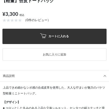
【軽量】合皮トートバッグ
¥3,300
税込
（0件のレビュー）
カートに入れる
お気に入りに追加
商品説明
上品できめ細かなシボ感の合成皮革を使用した、大人な佇まいが魅力のバケツ
型軽量ミニトートバッグ。
【デザイン】
● コロンとした丸みのある上品な立体シルエット。センターの縦ステッチと滑