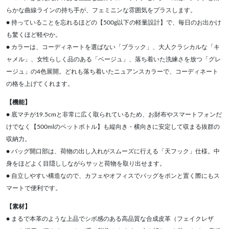
らかな曲線ラインの持ち手が、フェミニンな雰囲気をプラスします。
● 持っていることを忘れるほどの【500g以下の軽量設計】で、毎日のお出かけ
も驚くほど軽やか。
● カラーは、コーディネートを選ばない「ブラック」、大人クラシカルな「キ
ャメル」、女性らしく品のある「ベージュ」、落ち着いた洗練さを放つ「グレ
ージュ」の4色展開。どれも落ち着いたニュアンスカラーで、コーディネート
の格を上げてくれます。
【機能】
● 底マチが19.5cmと非常に広く取られているため、お財布やスマートフォンだ
けでなく【500mlのペットボトル】も縦向き・横向きに安定して収まる抜群の
収納力。
● バッグ開口部は、荷物の出し入れがスムーズに行える「天フック」仕様。中
身をほどよく目隠ししながらサッと荷物を取り出せます。
● 自立しやすい構造なので、カフェやオフィスでバッグをポンと置く際にもス
マートで便利です。
【素材】
● まるで本革のような上品でシボ感のある高品質な合成皮革（フェイクレザ