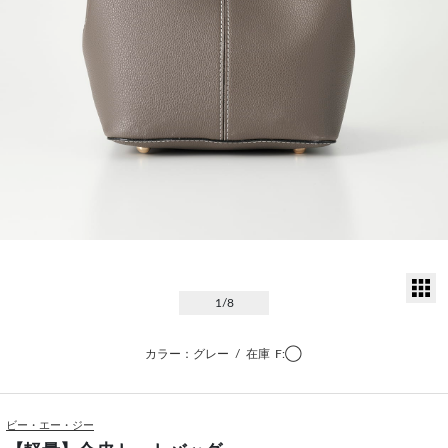
サ
1
/8
カラー：グレー
/
在庫
F:◯
ビー・エー・ジー