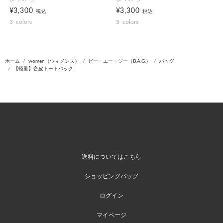
¥3,300
¥3,300
税込
税込
3
colors
3
colors
ホーム
women（ウィメンズ）
ビー・エー・ジー（B.A.G.）
バッグ
【軽量】合皮トートバッグ
送料についてはこちら
ショッピングバッグ
ログイン
マイページ