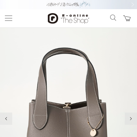
前の画像
次の
前の画像
次