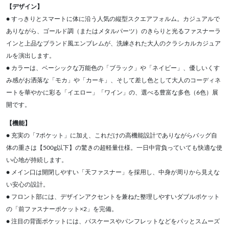
【デザイン】
● すっきりとスマートに体に沿う人気の縦型スクエアフォルム。カジュアルで
ありながら、ゴールド調（またはメタルパーツ）のきらりと光るファスナーラ
インと上品なブランド風エンブレムが、洗練された大人のクラシカルカジュア
ルを演出します。
● カラーは、ベーシックな万能色の「ブラック」や「ネイビー」、優しいくす
み感がお洒落な「モカ」や「カーキ」、そして差し色として大人のコーディネ
ートを華やかに彩る「イエロー」「ワイン」の、選べる豊富な多色（6色）展
開です。
【機能】
● 充実の「7ポケット」に加え、これだけの高機能設計でありながらバッグ自
体の重さは【500g以下】の驚きの超軽量仕様。一日中背負っていても快適な使
い心地が持続します。
● メイン口は開閉しやすい「天ファスナー」を採用し、中身が周りから見えな
い安心の設計。
● フロント部には、デザインアクセントを兼ねた整理しやすいダブルポケット
の「前ファスナーポケット×2」を完備。
● 注目の背面ポケットには、パスケースやパンフレットなどをパッとスムーズ