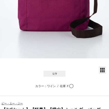
サ
1
/9
カラー：ワイン
/
在庫
F:◯
ビー・エー・ジー