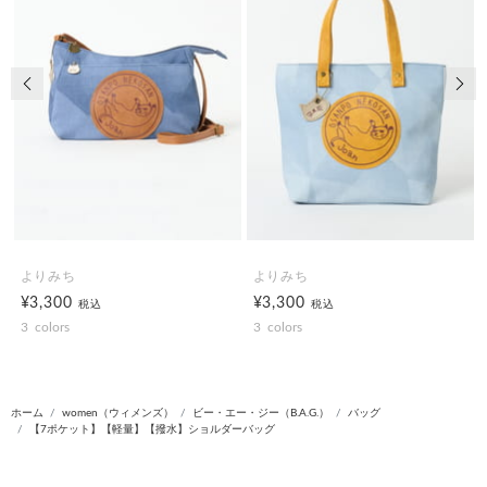
前の画像
次の
よりみち
よりみち
¥3,300
¥3,300
税込
税込
3
colors
3
colors
ホーム
women（ウィメンズ）
ビー・エー・ジー（B.A.G.）
バッグ
【7ポケット】【軽量】【撥水】ショルダーバッグ