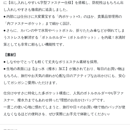
に【出し入れしやすいL字型ファスナー仕様】を搭載し、防犯性はもちろん出
し入れしやすさも徹底的に追及しました。
● 内部には仕分けに大変重宝する「内ポケット×5」のほか、貴重品管理用の
「内ファスナーポケット」まで細かく設計。
● さらに、カバンの中で水筒やペットボトル、折りたたみ傘などが倒れてしま
うストレスを解消する「ボトルホルダー（ボトルポケット）」を内蔵！水滴対
策としても非常に頼もしい機能性です。
【素材】
● しなやかでとっても軽くて丈夫なポリエステル素材を採用。
● 生地の表面には【はっ水（撥水）加工】が施されており、毎日のお買い物は
もちろん、旅行やお天気の崩れが心配な日のアクティブなお出かけにも、安心
してガシガシご愛用いただけます。
仕分けやすさに特化した多ポケット構造に、人気のボトルホルダーやL字ファ
スナー、撥水力までもあわせ持った“理想のお出かけバッグ”です。
一度この使い心地に慣れてしまうと、旅行や日々のお買い物で他のバッグが使
えなくなるほどの便利さを、ぜひ実際にお手元で体験してください♪