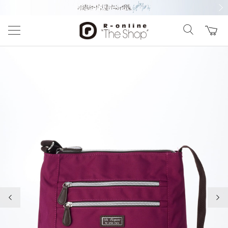
前の画像
次の
前の画像
次