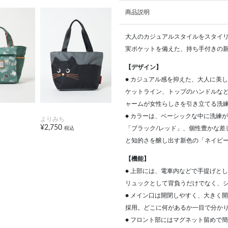
商品説明
大人のカジュアルスタイルをスタイ
実ポケットを備えた、持ち手付きの
【デザイン】
● カジュアル感を抑えた、大人に美
ケットライン、トップのハンドルな
ャームが女性らしさを引き立てる洗
● カラーは、ベーシックな中に洗練
よりみち
¥2,750
「ブラック/レッド」、個性豊かな差
税込
と知的さを醸し出す新色の「ネイビー
【機能】
● 上部には、電車内などで手提げと
リュックとして背負うだけでなく、シ
● メイン口は開閉しやすく、大きく
採用。どこに何があるか一目で分か
● フロント部にはマグネット留めで