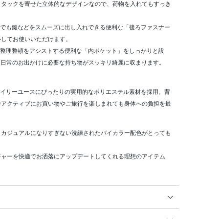
。タックを寄せた立体的なデザインなので、荷物を入れてもすっき
までも鍵などをスムーズに出し入れできる便利な「後ろファスナー
心してお使いいただけます。
う整理整頓をアシストする便利な「内ポケット」をしっかりと設
、日常のお出かけに必要な持ち物がスッキリ綺麗に収まります。
デイリーユースにぴったりの実用的なポリエステル素材を採用。背
中アクティブにお買い物やご旅行を楽しまれても身体への負担を最
、カジュアルになりすぎない洗練されたバイカラー配色がとっても
ジャーを快適でお洒落にアップデートしてくれる理想のアイテム