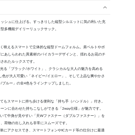
リッシュに仕上げる。すっきりした縦型シルエットに気の利いた充
新型多機能デイリーリュックサック。
しく映えるスマートで立体的な縦型ドームフォルム。肩ベルトやポ
どにあしらわれた異素材のバイカラーデザインと、揺れるお花のチ
練されたルックスです。
が光る「ブラック/ホワイト」、クラシカルな大人の魅力を高める
し色が大人可愛い「ネイビー/イエロー」、そして上品な爽やかさ
/ブルー」の全4色をラインナップしました。
してもスマートに持ち歩ける便利な「持ち手（ハンドル）」付き。
ーンに合わせた持ちこなしができる「2way仕様」が魅力です。
開いて中身が見やすい「天Wファスナー（ダブルファスナー）」を
り、荷物の出し入れも非常にスムーズです。
簡単にアクセスでき、スマートフォンやICカード等の仕分けに最適