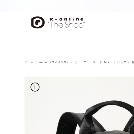
前の画像
ホーム
women（ウィメンズ）
ビー・エー・ジー（B.A.G.）
バッグ