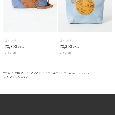
よりみち
よりみち
¥3,300
¥3,300
税込
税込
3
colors
3
colors
ホーム
women（ウィメンズ）
ビー・エー・ジー（B.A.G.）
バッグ
シンプル リュック