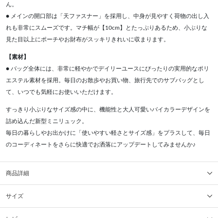
ん。
● メインの開口部は「天ファスナー」を採用し、中身が見やすく荷物の出し入
れも非常にスムーズです。マチ幅が【10cm】とたっぷりあるため、小ぶりな
見た目以上にポーチやお財布がスッキリきれいに収まります。
【素材】
● バッグ全体には、非常に軽やかでデイリーユースにぴったりの実用的なポリ
エステル素材を採用。毎日のお散歩やお買い物、旅行先でのサブバッグとし
て、いつでも気軽にお使いいただけます。
すっきり小ぶりなサイズ感の中に、機能性と大人可愛いバイカラーデザインを
詰め込んだ新型ミニリュック。
毎日の暮らしやお出かけに「使いやすい軽さとサイズ感」をプラスして、毎日
のコーディネートをさらに快適でお洒落にアップデートしてみませんか♪
商品詳細
サイズ