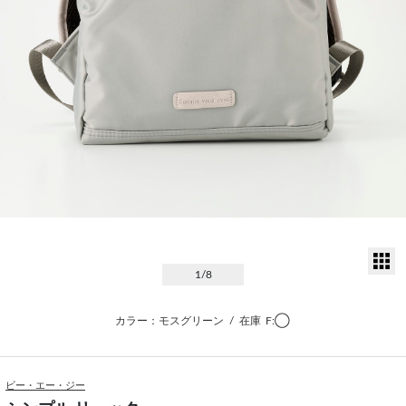
サ
1
/8
カラー：モスグリーン
/
在庫
F:◯
ビー・エー・ジー