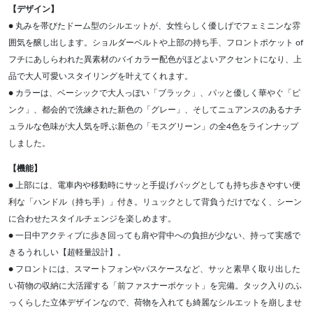
【デザイン】
● 丸みを帯びたドーム型のシルエットが、女性らしく優しげでフェミニンな雰
囲気を醸し出します。ショルダーベルトや上部の持ち手、フロントポケット of
フチにあしらわれた異素材のバイカラー配色がほどよいアクセントになり、上
品で大人可愛いスタイリングを叶えてくれます。
● カラーは、ベーシックで大人っぽい「ブラック」、パッと優しく華やぐ「ピ
ンク」、都会的で洗練された新色の「グレー」、そしてニュアンスのあるナチ
ュラルな色味が大人気を呼ぶ新色の「モスグリーン」の全4色をラインナップ
しました。
【機能】
● 上部には、電車内や移動時にサッと手提げバッグとしても持ち歩きやすい便
利な「ハンドル（持ち手）」付き。リュックとして背負うだけでなく、シーン
に合わせたスタイルチェンジを楽しめます。
● 一日中アクティブに歩き回っても肩や背中への負担が少ない、持って実感で
きるうれしい【超軽量設計】。
● フロントには、スマートフォンやパスケースなど、サッと素早く取り出した
い荷物の収納に大活躍する「前ファスナーポケット」を完備。タック入りのふ
っくらした立体デザインなので、荷物を入れても綺麗なシルエットを崩しませ