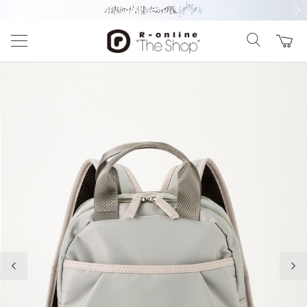
前の画像
次の
前の画像
次