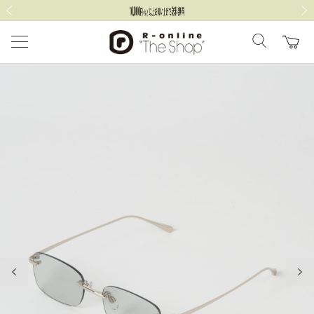
前の画像
次の
前の画像
次