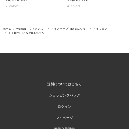
税込
税込
2
colors
4
colors
ホーム
women（ウィメンズ）
アイスケープ（EYESCAPE）
アイウェア
SLIT RIMLESS SUNGLASSES
送料についてはこちら
ショッピングバッグ
ログイン
マイページ
新規会員登録