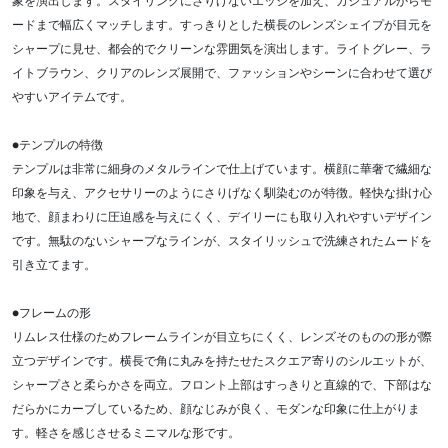
象を演出します。スタイリングにさりげないエッジを加え、カジュアルからモ
ードまで幅広くマッチします。すっきりとした横長のレンズシェイプが目元を
シャープに見せ、都会的でクリーンな雰囲気を演出します。ライトグレー、ラ
イトブラウン、クリアのレンズ展開で、ファッションやシーンに合わせて選び
やすいアイテムです。
●テンプルの特徴
テンプルは非常に細身のメタルラインで仕上げています。横顔に華奢で繊細な
印象を与え、アクセサリーのようにさりげなく馴染むのが特徴。軽快な掛け心
地で、顔まわりに圧迫感を与えにくく、デイリーにも取り入れやすいデザイン
です。無駄のないシャープなラインが、スタイリッシュで洗練されたムードを
引き立てます。
●フレームの形
リムレス仕様のためフレームラインが目立ちにくく、レンズそのものの形が際
立つデザインです。横長で角に丸みを持たせたスクエア寄りのシルエットが、
シャープさと柔らかさを両立。フロント上部はすっきりと直線的で、下部はな
だらかにカーブしているため、顔なじみが良く、モダンな印象に仕上がりま
す。軽さを感じさせるミニマルな形です。