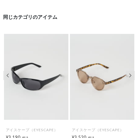
同じカテゴリのアイテム
前の画像
次の
アイスケープ（EYESCAPE）
アイスケープ（EYESCAPE）
¥3,190
¥3,520