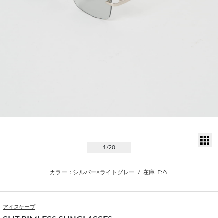
サ
1
/20
カラー：シルバー×ライトグレー
/
在庫
F:△
アイスケープ