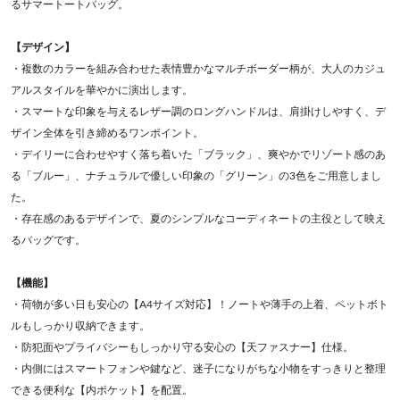
るサマートートバッグ。
【デザイン】
・複数のカラーを組み合わせた表情豊かなマルチボーダー柄が、大人のカジュ
アルスタイルを華やかに演出します。
・スマートな印象を与えるレザー調のロングハンドルは、肩掛けしやすく、デ
ザイン全体を引き締めるワンポイント。
・デイリーに合わせやすく落ち着いた「ブラック」、爽やかでリゾート感のあ
る「ブルー」、ナチュラルで優しい印象の「グリーン」の3色をご用意しまし
た。
・存在感のあるデザインで、夏のシンプルなコーディネートの主役として映え
るバッグです。
【機能】
・荷物が多い日も安心の【A4サイズ対応】！ノートや薄手の上着、ペットボト
ルもしっかり収納できます。
・防犯面やプライバシーもしっかり守る安心の【天ファスナー】仕様。
・内側にはスマートフォンや鍵など、迷子になりがちな小物をすっきりと整理
できる便利な【内ポケット】を配置。