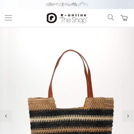
前の画像
次の
前の画像
次