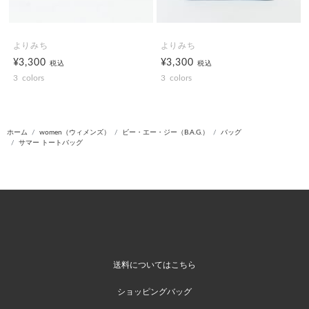
よりみち
よりみち
¥3,300
¥3,300
税込
税込
3
colors
3
colors
ホーム
women（ウィメンズ）
ビー・エー・ジー（B.A.G.）
バッグ
サマー トートバッグ
送料についてはこちら
ショッピングバッグ