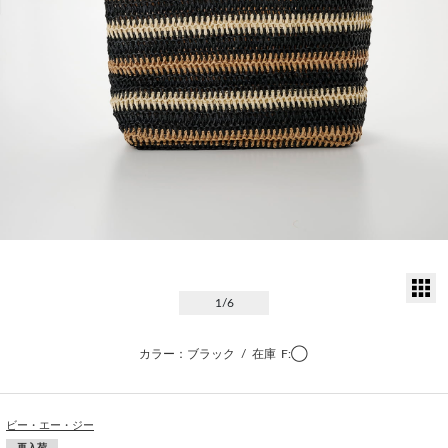
サ
1
/6
カラー：ブラック
/
在庫
F:◯
ビー・エー・ジー