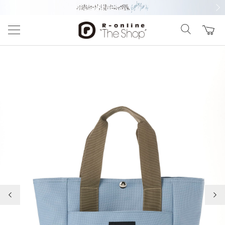
前の画像
次の
前の画像
次