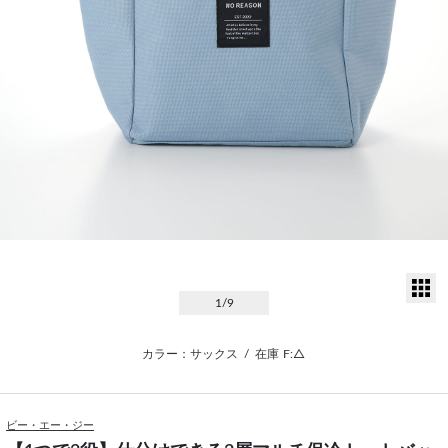
サ
1
/9
カラー：サックス
/
在庫
F:△
ビー・エー・ジー