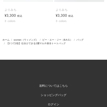
よりみち
よりみち
¥3,300
¥3,300
税込
税込
3
colors
3
colors
ホーム
women（ウィメンズ）
ビー・エー・ジー（B.A.G.）
バッグ
【1つで2役】仕分けできる2層マルチ保冷トートバッグ
送料についてはこちら
ショッピングバッグ
ログイン