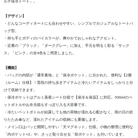
ルチ保冷トート」。
【デザイン】
・どんなコーディネートにも合わせやすい、シンプルでカジュアルなトートバ
ッグ型。
・持ち手とボディのバイカラーが、爽やかでおしゃれなアクセント。
・定番の「ブラック」「ダークグレー」に加え、手元を明るく彩る「サック
ス」「ピンク」の全4色をご用意しました。
【機能】
・バッグの内部が「通常裏地」と「保冷ポケット」に分かれた、便利な【2層
（ルーム）仕様】！普段の持ち歩きアイテムと冷たいアイテムをしっかりと分
けて収納できます。
・保冷ポケットはアルミ蒸着シート仕様で【保冷＆保温】に対応。500mlのペ
ットボトルやお弁当箱もすっぽり入る大容量です。
・冷たいペットボトルが結露しても他の荷物が濡れる心配がなく、雨の日の折
りたたみ傘など、濡れたアイテムの収納にも重傷します。
・メイン口はパッと開閉しやすい「天マグネット」仕様。小物の整理に便利な
「内ポケット×2」や、さっと取り出せる「前ポケット」も付いています。