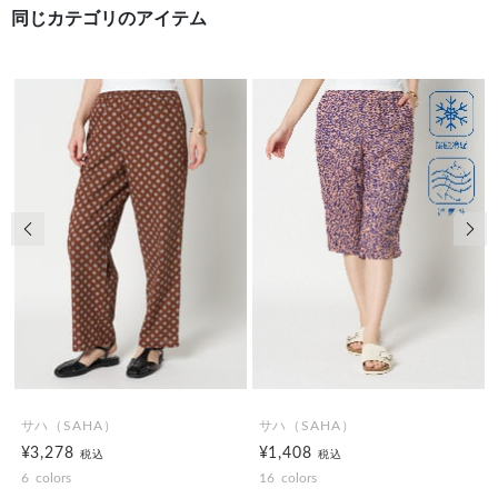
同じカテゴリのアイテム
前の画像
次の
サハ（SAHA）
サハ（SAHA）
¥3,278
¥1,408
税込
税込
6
colors
16
colors