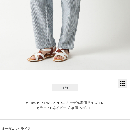
サ
1
/8
H: 160
B: 75
W: 58
H: 83
/
モデル着用サイズ：M
カラー：Bネイビー
/
在庫
M:△
L:×
オーガニックライフ