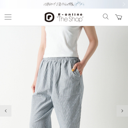
前の画像
次の
前の画像
次