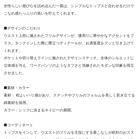
女性らしい遊び心を詰め込んだ一着は、シンプルなトップスと合わせるだけで
こなれ感たっぷりの装いを叶えてくれます。
■デザインのこだわり
ウエスト上部に施されたフリルデザインが、腰周りに華やかなアクセントをプ
ラス。タックインした際に際立つディテールが、お洒落度をグッと引き上げて
くれます。
ポケットや切り替えラインに施されたデザインステッチ。全体のシルエットに
立体感を与え、ワークパンツのようなタフさと洗練されたモダンな印象を両立
させました。
■素材・カラー
素材： 程よいハリ感があり、ステッチやフリルのフォルムを美しく惹き立てる
綿素材を採用。
カラー：シックに決まるネイビーの展開。
■コーディネート
トップスをインして、ウエストのフリルを主役にする着こなしが絶対のおスス