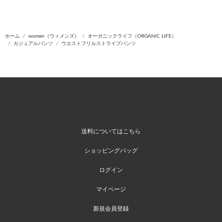
ホーム
women（ウィメンズ）
オーガニックライフ（ORGANIC LIFE）
カジュアルパンツ
ウエストフリルストライプパンツ
送料についてはこちら
ショッピングバッグ
ログイン
マイページ
新規会員登録