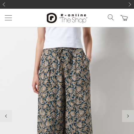
前の画像
次の
前の画像
次