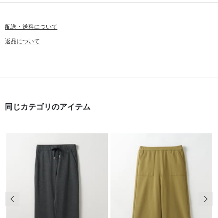
配送・送料について
返品について
同じカテゴリのアイテム
前の画像
次の