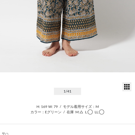
サ
1
/41
H: 169
W: 79
/
モデル着用サイズ：M
カラー：Eグリーン
/
在庫
M:△
L:◯
LL:◯
サハ