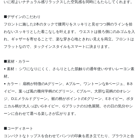
いに程よいナチュラル感リラックスした空気感を同時にもたらしてくれます。
■デザインのこだわり
フロントに施した2本のタックで腰周りをスッキリと見せつつ脚のラインを拾
わないスッキリとした着こなしを叶えます。 ウエストは後ろ側にのみゴムを入
れ、ギャザーを寄せることで、楽な穿き心地ときれい見えを両立。フロントは
フラットなので、タックインスタイルもスマートに決まります。
■素材・カラー
• 素材： シワになりにくく、さらりとした肌触りの通年使いやすいレーヨン素
材。
• カラー： 扇柄が特徴のAグリーン、Aブルー。ワントーンなBベージュ、Bネ
イビー。葉っぱ風の幾何学柄のCグリーン、Cブルー。大胆な花柄のDオレン
ジ、Dエメラルドグリーン。裾の柄がポイントのEグリーン、Eネイビー。ボタ
ニカル柄が大人っぽいGネイビー、Gブラックの12色展開。その日の気分やシ
ーンに合わせて選べる楽しさが広がります。
■コーディネート
コンパクトなトップスを合わせてパンツの印象を惹き立てたり、ブラウスと合