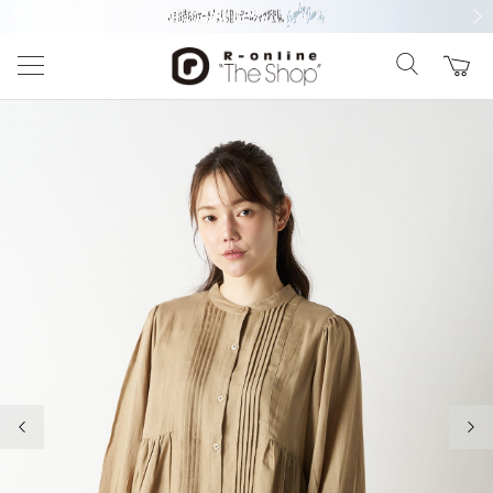
前の画像
次の
前の画像
次