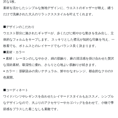
沢な1枚。
素材を活かしたシンプルな無地デザインに、ウエストのギャザーが映え、纏う
だけで洗練された大人のリラックススタイルを叶えてくれます。
■デザインのこだわり
ウエスト部分に施されたギャザーが、歩くたびに軽やかな動きを生み出し、立
体的なフォルムをキープします。 スッキリとした襟元が知的な印象を与え、一
枚着でも、ボトムスとのレイヤードでもバランス良く決まります。
■素材・カラー
• 素材： レーヨンのしなやかさ、綿の肌触り、麻の清涼感を掛け合わせた贅沢
な混紡素材。吸湿性に優れ、さらりと心地よい肌触りが続きます。
• カラー： 肌馴染みの良いナチュラル、鮮やかなオレンジ、都会的なクロの3
色展開。
■コーディネート
ワイドパンツやレギンスを合わせたレイヤードスタイルもおススメ。シンプル
なデザインなので、大ぶりのアクセサリーやカゴバッグを合わせて、小物で季
節感をプラスした着こなしも素敵です。