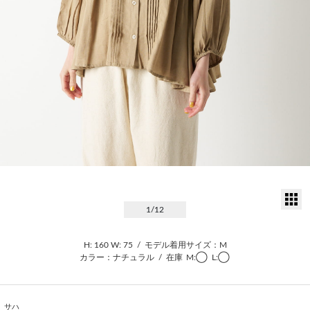
サ
1
/12
H: 160
W: 75
/
モデル着用サイズ：M
カラー：ナチュラル
/
在庫
M:◯
L:◯
サハ