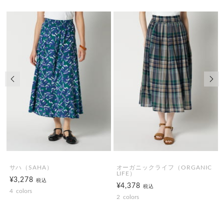
前の画像
次の
サハ（SAHA）
オーガニックライフ（ORGANIC
LIFE）
¥3,278
税込
¥4,378
税込
4
colors
2
colors