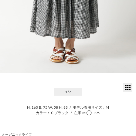
サ
1
/7
H: 160
B: 75
W: 58
H: 83
/
モデル着用サイズ：M
カラー：Ｃブラック
/
在庫
M:◯
L:△
オーガニックライフ