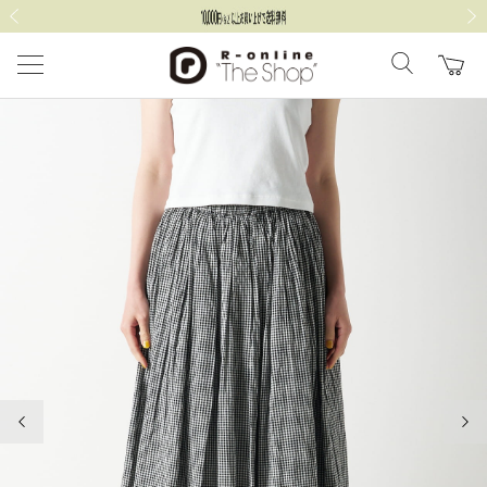
前の画像
次の
前の画像
次