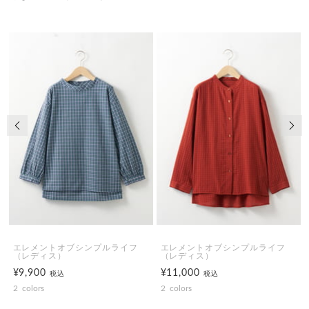
前の画像
次の
エレメントオブシンプルライフ
エレメントオブシンプルライフ
（レディス）
（レディス）
¥9,900
¥11,000
税込
税込
2
colors
2
colors