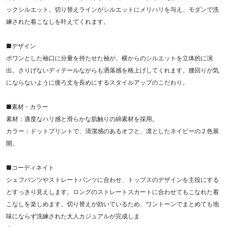
ックシルエット。切り替えラインがシルエットにメリハリを与え、モダンで洗
練された着こなしを叶えてくれます。
■デザイン
ポワンとした袖口に分量を持たせた袖が、横からのシルエットを立体的に演
出。さりげないディテールながらも洒落感を格上げしてくれます。腰回りが気
にならないように後ろ丈を長めにするスタイルアップのこだわり。
■素材・カラー
素材：適度なハリ感と滑らかな肌触りの綿素材を採用。
カラー：ドットプリントで、清潔感のあるオフと、凛としたネイビーの２色展
開。
■コーディネイト
シェフパンツやストレートパンツに合わせ、トップスのデザインを主役にする
とすっきり見えします。ロングのストレートスカートに合わせてもこなれた着
こなしを楽しめます。切り替えが効いているため、ワントーンでまとめても地
味にならず洗練された大人カジュアルが完成しま