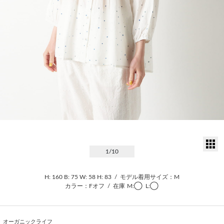
サ
1
/10
H: 160
B: 75
W: 58
H: 83
/
モデル着用サイズ：M
カラー：Fオフ
/
在庫
M:◯
L:◯
オーガニックライフ