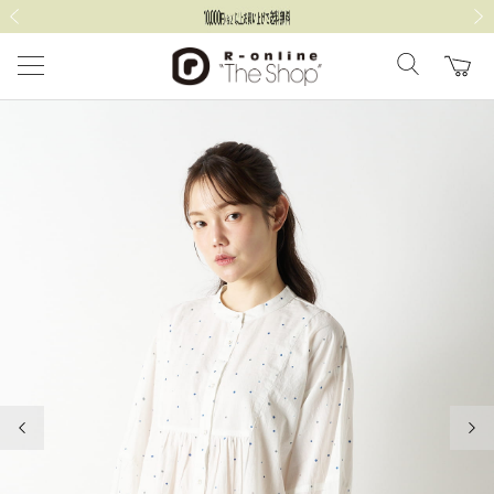
前の画像
次の
前の画像
次