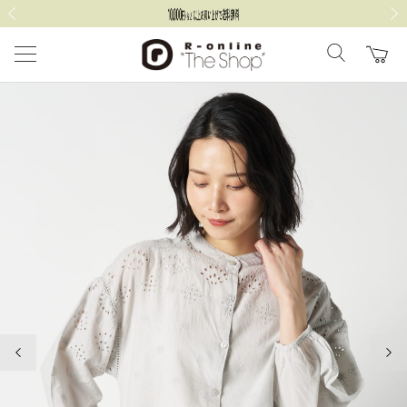
前の画像
次の
前の画像
次