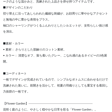
ークのような温かみと、洗練された上品さを併せ持つアイテムです。
■デザインのこだわり
切り替えに沿ってあしらわれた繊細な刺繍が、お顔周りに華やかなアクセント
と無地の中に豊かな表情をプラス。
袖口のシャーリングがつくるふんわりとしたシルエットが、女性らしい抜け感
を演出。
■素材・カラー
• 素材： さらりとした肌触りのコットン素材。
• カラー： 清楚なオフ、落ち着いたグレー、こなれ感のあるネイビーの3色展
開。
■コーディネート
一枚でデザインが完成されているので、シンプルなボトムスに合わせるだけで
洗練された装いに。前開きを活かして、初夏の羽織りとしても重宝する着回し
力抜群の一枚です。
【Flower Garden】----------------------------------------------------------------
花咲く庭のように、やさしく穏やかな日常を彩る「Flower Garden」。