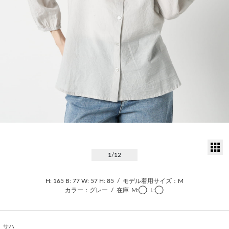
サ
1
/12
H: 165
B: 77
W: 57
H: 85
/
モデル着用サイズ：M
カラー：グレー
/
在庫
M:◯
L:◯
サハ