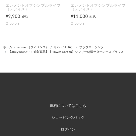
エレメントオブシンプルライフ
エレメントオブシンプルライフ
（レディス）
（レディス）
¥9,900
¥11,000
税込
税込
2
colors
2
colors
ホーム
women（ウィメンズ）
サハ（SAHA）
ブラウス・シャツ
【3buy40%OFF！対象商品】【Flower Garden】シフリー刺繍ラダーレースブラウス
送料についてはこちら
ショッピングバッグ
ログイン