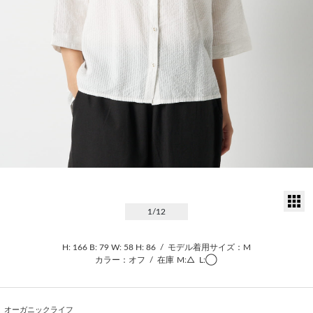
サ
1
/12
H: 166
B: 79
W: 58
H: 86
/
モデル着用サイズ：M
カラー：オフ
/
在庫
M:△
L:◯
オーガニックライフ