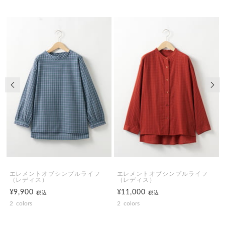
前の画像
次の
エレメントオブシンプルライフ
エレメントオブシンプルライフ
（レディス）
（レディス）
¥9,900
¥11,000
税込
税込
2
colors
2
colors