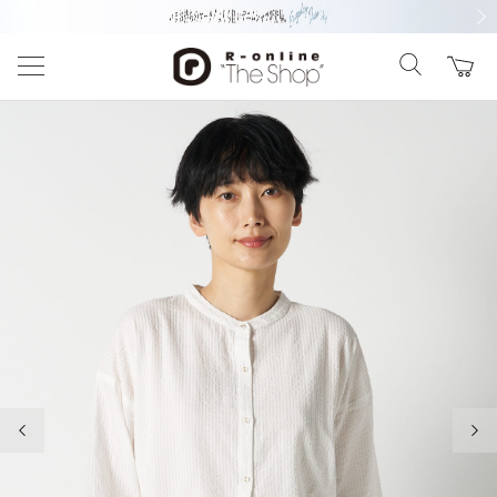
前の画像
次の
前の画像
次