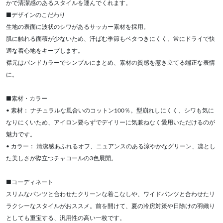
かで清潔感のあるスタイルを運んでくれます。
■デザインのこだわり
生地の表面に波状のシワがあるサッカー素材を採用。
肌に触れる面積が少ないため、汗ばむ季節もベタつきにくく、常にドライで快
適な着心地をキープします。
襟元はバンドカラーでシンプルにまとめ、素材の質感を惹き立てる端正な表情
に。
■素材・カラー
• 素材： ナチュラルな風合いのコットン100％。型崩れしにくく、シワも気に
なりにくいため、アイロン要らずでデイリーに気兼ねなく愛用いただけるのが
魅力です。
• カラー： 清潔感あふれるオフ、ニュアンスのある涼やかなグリーン、凛とし
た美しさが際立つチャコールの3色展開。
■コーディネート
スリムなパンツと合わせたクリーンな着こなしや、ワイドパンツと合わせたリ
ラクシーなスタイルがおススメ。前を開けて、夏の冷房対策や日除けの羽織り
としても重宝する、汎用性の高い一枚です。