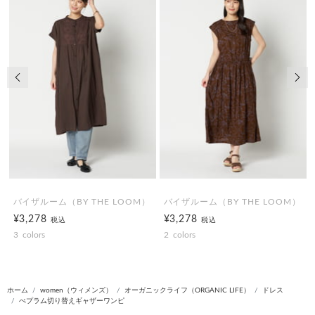
前の画像
次の
バイザルーム（BY THE LOOM）
バイザルーム（BY THE LOOM）
¥3,278
¥3,278
税込
税込
3
colors
2
colors
ホーム
women（ウィメンズ）
オーガニックライフ（ORGANIC LIFE）
ドレス
ぺプラム切り替えギャザーワンピ