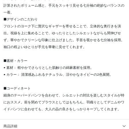
計算されたボリューム感と、手元をスッキリ見せる七分袖の絶妙なバランスの
一着。
■デザインのこだわり
フロントのヨーク下に贅沢なギャザーを寄せることで、立体的な奥行きを演
出。視線を上に集めることで、ゆったりとしたシルエットながらも間伸びせ
ず、華やかでクリーンな印象に仕上げました。手首を覗かせる七分袖を採用。
袖口の程よいゆとりが手元を華奢に見せてくれます。
■素材・カラー
• 素材： 軽やかでさらりとした肌触りの綿麻素材を採用。
• カラー： 清潔感あふれるナチュラル、涼やかなネイビーの2色展開。
■コーディネート
細身のテーパードパンツを合わせて、シルエットの対比を楽しむスタイルが特
におススメ。前を閉めてブラウスとしてはもちろん、羽織りとしてデニムやワ
イドパンツに合わせても、大人の品の良さをしっかりキープしてくれます。
商品詳細