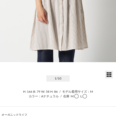
サ
1
/10
H: 166
B: 79
W: 58
H: 86
/
モデル着用サイズ：M
カラー：Aナチュラル
/
在庫
M:◯
L:◯
オーガニックライフ