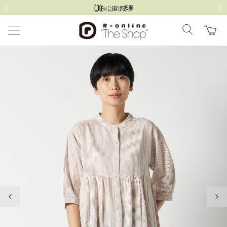
前の画像
次の
前の画像
次