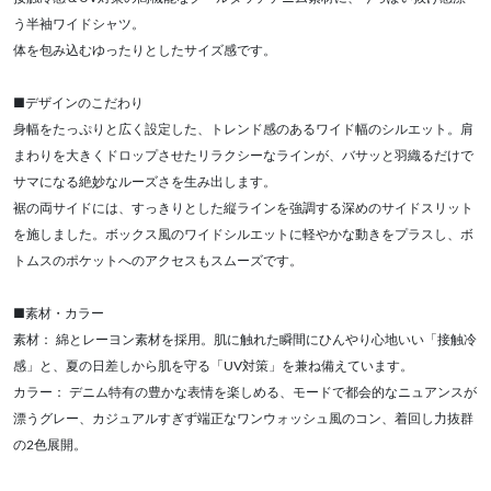
う半袖ワイドシャツ。
体を包み込むゆったりとしたサイズ感です。
■デザインのこだわり
身幅をたっぷりと広く設定した、トレンド感のあるワイド幅のシルエット。肩
まわりを大きくドロップさせたリラクシーなラインが、バサッと羽織るだけで
サマになる絶妙なルーズさを生み出します。
裾の両サイドには、すっきりとした縦ラインを強調する深めのサイドスリット
を施しました。ボックス風のワイドシルエットに軽やかな動きをプラスし、ボ
トムスのポケットへのアクセスもスムーズです。
■素材・カラー
素材： 綿とレーヨン素材を採用。肌に触れた瞬間にひんやり心地いい「接触冷
感」と、夏の日差しから肌を守る「UV対策」を兼ね備えています。
カラー： デニム特有の豊かな表情を楽しめる、モードで都会的なニュアンスが
漂うグレー、カジュアルすぎず端正なワンウォッシュ風のコン、着回し力抜群
の2色展開。