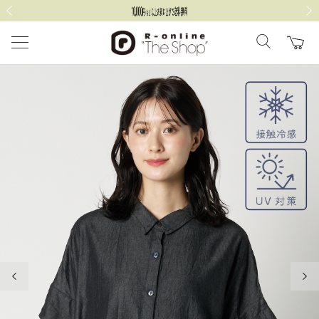
前の画像
次の
前の画像
次