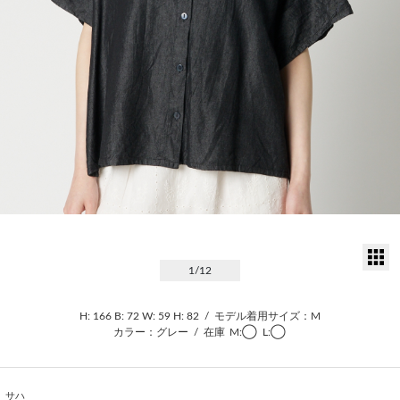
サ
1
/12
H: 166
B: 72
W: 59
H: 82
/
モデル着用サイズ：M
カラー：グレー
/
在庫
M:◯
L:◯
サハ