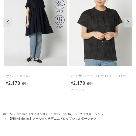
前の画像
次の
サハ（SAHA）
バイザルーム（BY THE LOOM）
¥2,178
¥2,178
税込
税込
2
colors
ホーム
women（ウィメンズ）
サハ（SAHA）
ブラウス・シャツ
【PRIME denim】クールタッチデニムドロップショルダーシャツ