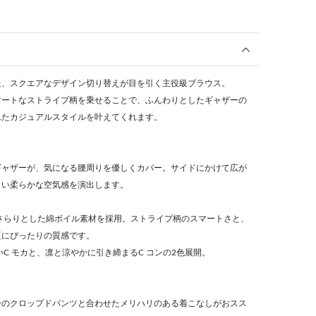
た、スクエアなデザイン切り替えが目を引く主役級ブラウス。
マートなストライプ柄を乗せることで、ふんわりとしたギャザーの
れたカジュアルスタイルを叶えてくれます。
ギャザーが、気になる腰周りを優しくカバー。サイドにかけて広が
しい柔らかな空気感を演出します。
さらりとした綿ボイル素材を採用。ストライプ柄のスマートさと、
夏にぴったりの質感です。
C モカと、凛と涼やかに引き締まるC コンの2色展開。
身のクロップドパンツと合わせたメリハリのある着こなしがおスス