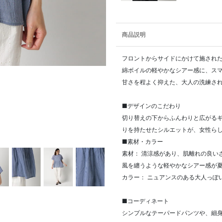
商品説明
フロントからサイドにかけて施され
綿ボイルの軽やかなシアー感に、ス
甘さを程よく抑えた、大人の洗練さ
■デザインのこだわり
切り替えの下からふんわりと広がる
りを持たせたシルエットが、女性ら
■素材・カラー
素材： 清涼感があり、肌離れの良い
風を纏うような軽やかなシアー感が
カラー： ニュアンスのある大人っぽい
■コーディネート
シンプルなテーパードパンツや、細