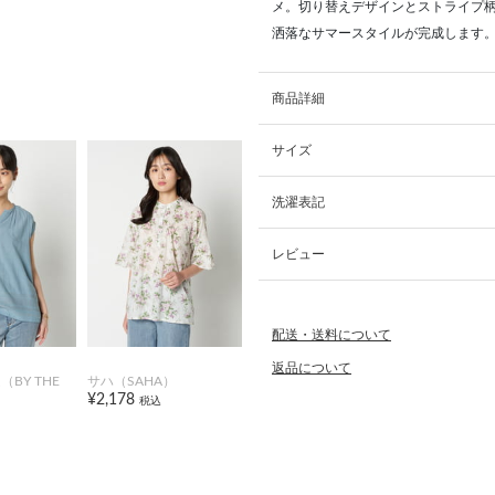
メ。切り替えデザインとストライプ
洒落なサマースタイルが完成します
商品詳細
サイズ
洗濯表記
レビュー
配送・送料について
返品について
BY THE
サハ（SAHA）
¥2,178
税込