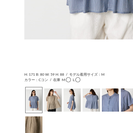
H: 171
B: 80
W: 59
H: 88
/
モデル着用サイズ：M
カラー：Cコン
/
在庫
M:◯
L:◯