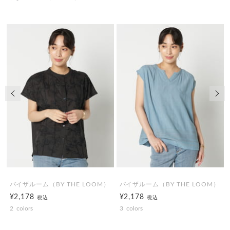
前の画像
次の
バイザルーム（BY THE LOOM）
バイザルーム（BY THE LOOM）
¥2,178
¥2,178
税込
税込
2
colors
3
colors