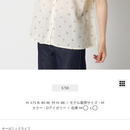
サ
1
/10
H: 171
B: 80
W: 59
H: 88
/
モデル着用サイズ：M
カラー：Dアイボリー
/
在庫
M:◯
L:◯
オーガニックライフ