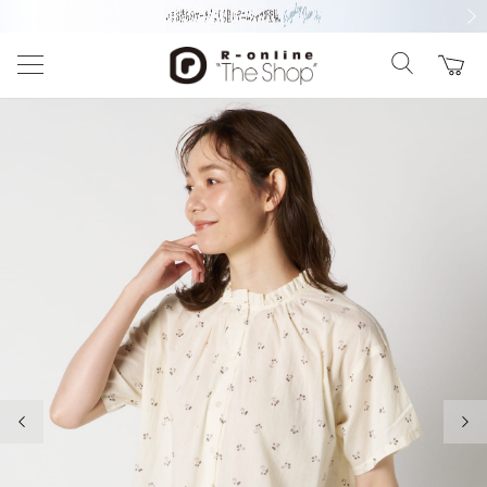
前の画像
次の
前の画像
次