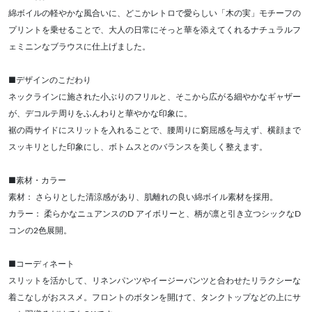
綿ボイルの軽やかな風合いに、どこかレトロで愛らしい「木の実」モチーフの
プリントを乗せることで、大人の日常にそっと華を添えてくれるナチュラルフ
ェミニンなブラウスに仕上げました。
■デザインのこだわり
ネックラインに施された小ぶりのフリルと、そこから広がる細やかなギャザー
が、デコルテ周りをふんわりと華やかな印象に。
裾の両サイドにスリットを入れることで、腰周りに窮屈感を与えず、横顔まで
スッキリとした印象にし、ボトムスとのバランスを美しく整えます。
■素材・カラー
素材： さらりとした清涼感があり、肌離れの良い綿ボイル素材を採用。
カラー： 柔らかなニュアンスのD アイボリーと、柄が凛と引き立つシックなD
コンの2色展開。
■コーディネート
スリットを活かして、リネンパンツやイージーパンツと合わせたリラクシーな
着こなしがおススメ。フロントのボタンを開けて、タンクトップなどの上にサ