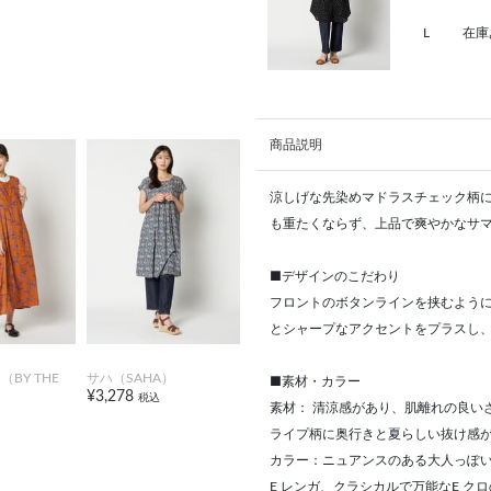
L
在庫
商品説明
涼しげな先染めマドラスチェック柄
も重たくならず、上品で爽やかなサ
■デザインのこだわり
フロントのボタンラインを挟むよう
とシャープなアクセントをプラスし
BY THE
サハ（SAHA）
■素材・カラー
¥3,278
税込
素材： 清涼感があり、肌離れの良い
ライプ柄に奥行きと夏らしい抜け感
カラー：ニュアンスのある大人っぽい
E レンガ、クラシカルで万能なE ク