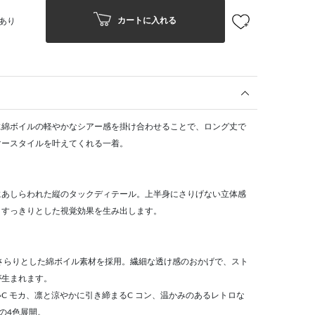
カートに入れる
あり
に綿ボイルの軽やかなシアー感を掛け合わせることで、ロング丈で
マースタイルを叶えてくれる一着。
にあしらわれた縦のタックディテール。上半身にさりげない立体感
、すっきりとした視覚効果を生み出します。
さらりとした綿ボイル素材を採用。繊細な透け感のおかげで、スト
が生まれます。
C モカ、凛と涼やかに引き締まるC コン、温かみのあるレトロな
ロの4色展開。