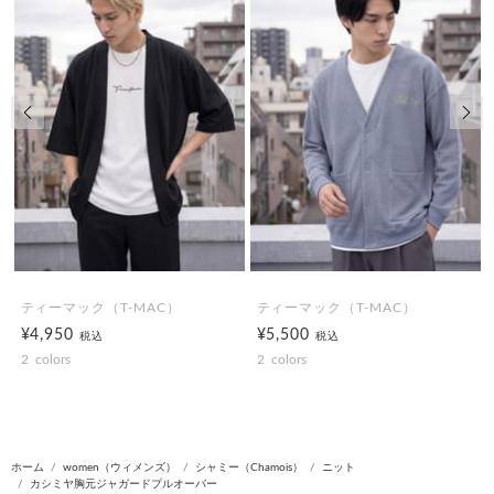
前の画像
次の
ティーマック（T-MAC）
ティーマック（T-MAC）
¥4,950
¥5,500
税込
税込
2
colors
2
colors
ホーム
women（ウィメンズ）
シャミー（Chamois）
ニット
カシミヤ胸元ジャガードプルオーバー