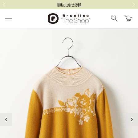
前の画像
次の
前の画像
次