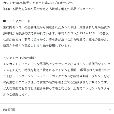
カシミヤ100%胸元ジャガード編みのプルオーバー。
袖口にも配色を入れた華やかさと高級感を備えた単品プルオーバー。
■カシミヤグレード
主に内モンゴルの主要地域から調達されたカシミヤは、厳選された最高品質の
原材料から熟練の技で紡がれています。平均ミクロンが15.2～15.8μｍの贅沢
な糸が生まれ、非常に柔らかく、膨らみがありながら軽量で、究極の暖かさ、
快適さを備えた高級カシミヤ糸を使用しています。
＜シャミー（Chamois)＞
エレガントでフェミニンな雰囲気でクラッシックなスタイルに現代的なエッセ
ンスを加えた、時代を超えて愛されるアイテムを展開。 厳選された素材でのニ
ットは、インターシャ・ジャカードのテクニカルな編地や刺繍・プリントなど
の高度なテクニック使いで女性の魅力を引き立てる洗練されたデザインです。
どんな場面でも自信と優雅さを持って着こなせる、上質でエレガントなスタイ
ルをご提案します。
商品詳細