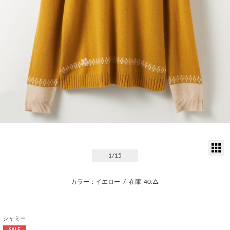
サ
1
/15
カラー：イエロー
/
在庫
40:△
シャミー