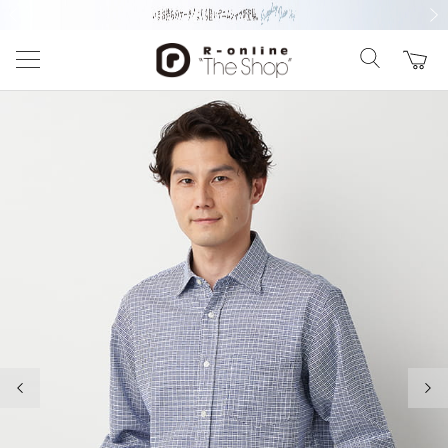
前の画像
次の
前の画像
次