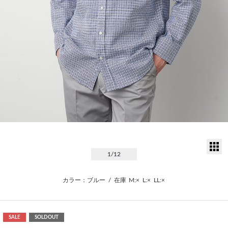
サ
1
/12
カラー：ブルー
/
在庫
M:×
L:×
LL:×
SALE
SOLDOUT