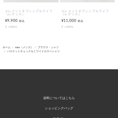
エレメントオブシンプルライフ
エレメントオブシンプルライフ
（レディス）
（レディス）
¥9,900
¥11,000
税込
税込
2
colors
2
colors
ホーム
men（メンズ）
ブラウス・シャツ
バスケットチェックセミワイドカラーシャツ
送料についてはこちら
ショッピングバッグ