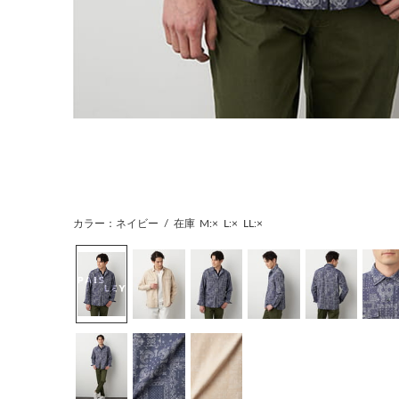
カラー：ネイビー
/
在庫
M:×
L:×
LL:×