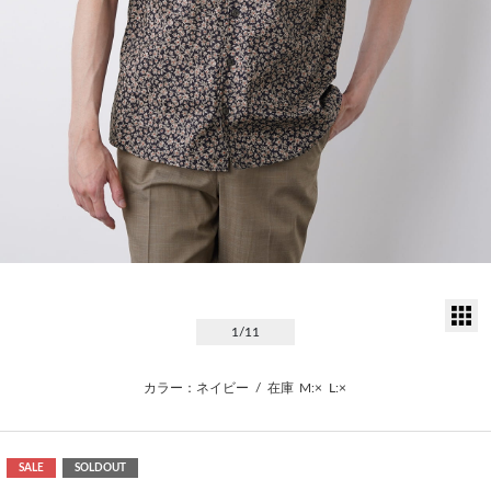
サ
1
/11
カラー：ネイビー
/
在庫
M:×
L:×
SALE
SOLDOUT