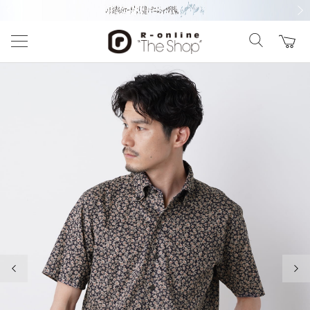
前の画像
次の
前の画像
次