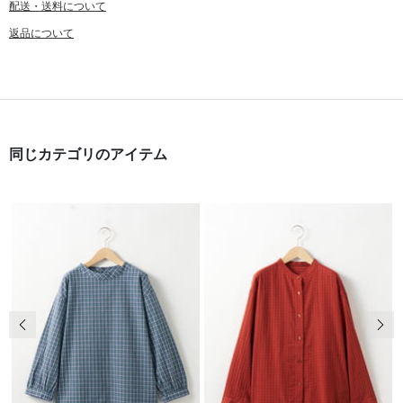
配送・送料について
返品について
同じカテゴリのアイテム
前の画像
次の