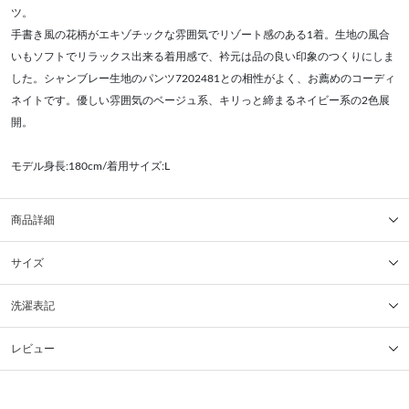
ツ。
手書き風の花柄がエキゾチックな雰囲気でリゾート感のある1着。生地の風合
いもソフトでリラックス出来る着用感で、衿元は品の良い印象のつくりにしま
した。シャンブレー生地のパンツ7202481との相性がよく、お薦めのコーディ
ネイトです。優しい雰囲気のベージュ系、キリっと締まるネイビー系の2色展
開。
モデル身長:180cm/着用サイズ:L
商品詳細
サイズ
洗濯表記
レビュー