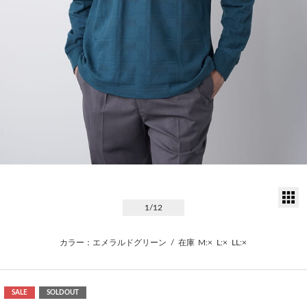
サ
1
/12
カラー：エメラルドグリーン
/
在庫
M:×
L:×
LL:×
SALE
SOLDOUT