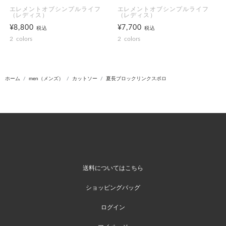
エレメントオブシンプルライフ
エレメントオブシンプルライフ
（レディス）
（レディス）
¥8,800
¥7,700
税込
税込
2
colors
2
colors
ホーム
men（メンズ）
カットソー
夏長ブロックリンクスポロ
送料についてはこちら
ショッピングバッグ
ログイン