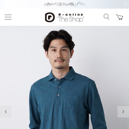
前の画像
次の
前の画像
次