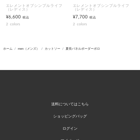
エレメントオブシンプルライフ
エレメントオブシンプルライフ
（レディス）
（レディス）
¥6,600
¥7,700
税込
税込
2
colors
2
colors
ホーム
men（メンズ）
カットソー
夏長パネルボーダーポロ
送料についてはこちら
ショッピングバッグ
ログイン