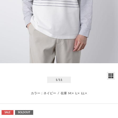
サ
1
/11
カラー：ネイビー
/
在庫
M:×
L:×
LL:×
SALE
SOLDOUT