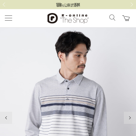
前の画像
次の
前の画像
次