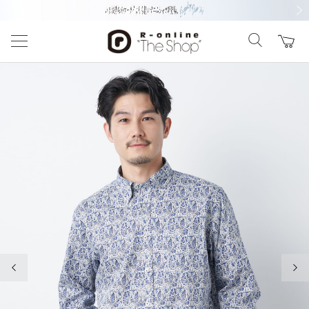
前の画像
次の
前の画像
次