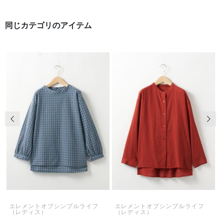
同じカテゴリのアイテム
前の画像
次の
エレメントオブシンプルライフ
エレメントオブシンプルライフ
（レディス）
（レディス）