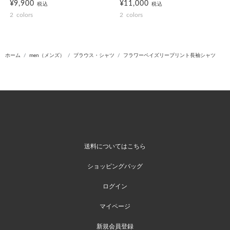
¥9,900
¥11,000
税込
税込
2
colors
2
colors
ホーム
men（メンズ）
ブラウス・シャツ
フラワーペイズリープリント長袖シャツ
送料についてはこちら
ショッピングバッグ
ログイン
マイページ
新規会員登録