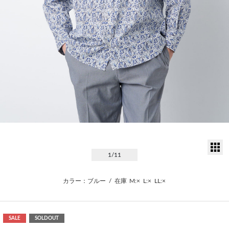
サ
1
/11
カラー：ブルー
/
在庫
M:×
L:×
LL:×
SALE
SOLDOUT