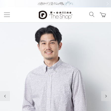
前の画像
次の
前の画像
次