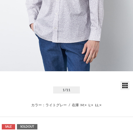
サ
1
/11
カラー：ライトグレー
/
在庫
M:×
L:×
LL:×
SALE
SOLDOUT