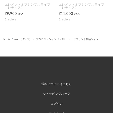
エレメントオブシンプルライフ
エレメントオブシンプルライフ
（レディス）
（レディス）
¥9,900
¥11,000
税込
税込
2
colors
2
colors
ホーム
men（メンズ）
ブラウス・シャツ
ベリーシードプリント長袖シャツ
送料についてはこちら
ショッピングバッグ
ログイン