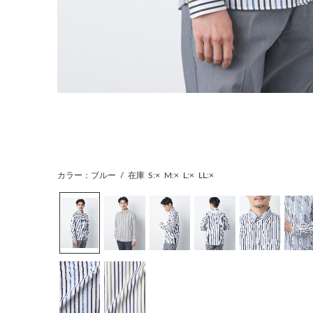
カラー：ブルー
/
在庫
S:×
M:×
L:×
LL:×