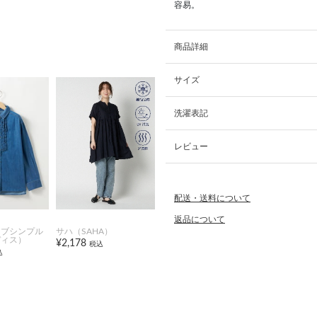
容易。
商品詳細
サイズ
洗濯表記
レビュー
配送・送料について
返品について
オブシンプル
サハ（SAHA）
ディス）
¥2,178
税込
込