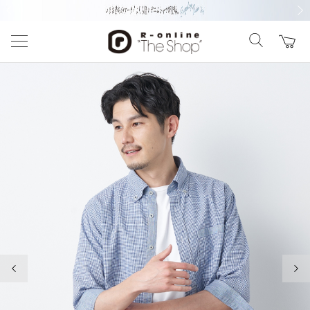
前の画像
次の
前の画像
次