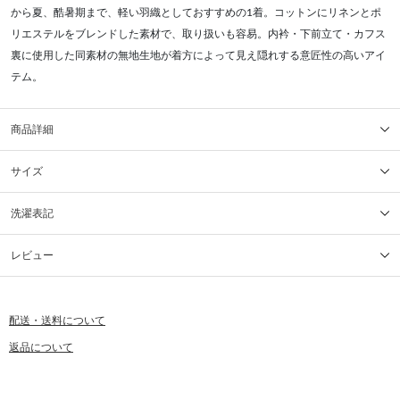
から夏、酷暑期まで、軽い羽織としておすすめの1着。コットンにリネンとポ
リエステルをブレンドした素材で、取り扱いも容易。内衿・下前立て・カフス
裏に使用した同素材の無地生地が着方によって見え隠れする意匠性の高いアイ
テム。
商品詳細
サイズ
洗濯表記
レビュー
配送・送料について
返品について