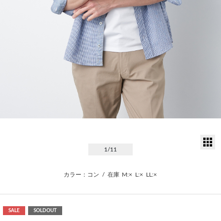
サ
1
/11
カラー：コン
/
在庫
M:×
L:×
LL:×
SALE
SOLDOUT