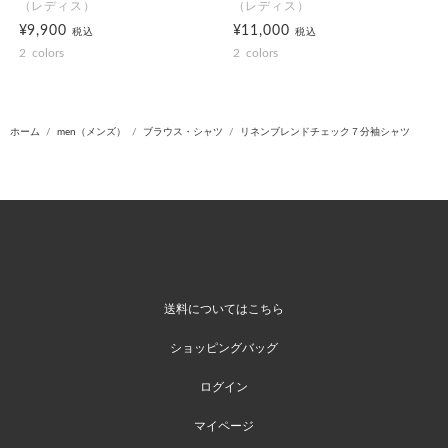
（レディス）
（レディス）
¥9,900
¥11,000
税込
税込
2
colors
2
colors
ホーム
men（メンズ）
ブラウス・シャツ
リネンブレンドチェック７分袖シャツ
送料についてはこちら
ショッピングバッグ
ログイン
マイページ