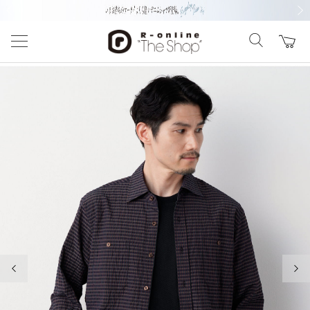
前の画像
次の
前の画像
次