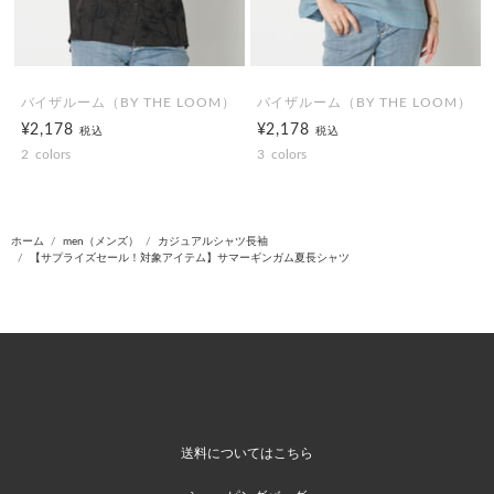
バイザルーム（BY THE LOOM）
バイザルーム（BY THE LOOM）
¥2,178
¥2,178
税込
税込
2
colors
3
colors
ホーム
men（メンズ）
カジュアルシャツ長袖
【サプライズセール！対象アイテム】サマーギンガム夏長シャツ
送料についてはこちら