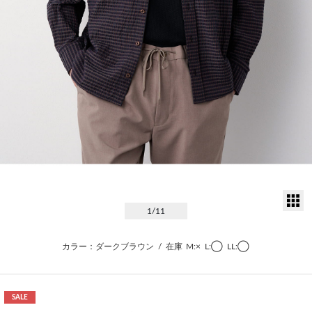
サ
1
/11
カラー：ダークブラウン
/
在庫
M:×
L:◯
LL:◯
SALE