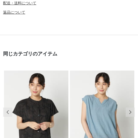
配送・送料について
返品について
同じカテゴリのアイテム
前の画像
次の