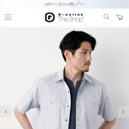
前の画像
次の
前の画像
次