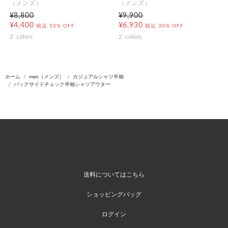
（メンズ）
（メンズ）
¥8,800
¥9,900
¥4,400
¥6,930
税込
50% OFF
税込
30% OFF
2
colors
2
colors
ホーム
men（メンズ）
カジュアルシャツ半袖
バックサイドチェック半袖シャツアウター
送料についてはこちら
ショッピングバッグ
ログイン