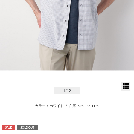
サ
1
/12
カラー：ホワイト
/
在庫
M:×
L:×
LL:×
SALE
SOLDOUT