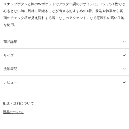
スナップボタンと胸のWポケットでアウター調のデザインに。Tシャツ1枚では
心もとない時に気軽に羽織ることが出来るおすすめの1着。前端や衿裏から裏
面のチェック柄が見え隠れする着こなしのアクセントになる意匠性の高い生地
を使用。
商品詳細
サイズ
洗濯表記
レビュー
配送・送料について
返品について