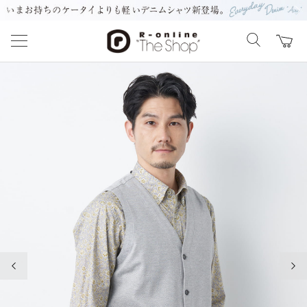
前の画像
次の
前の画像
次