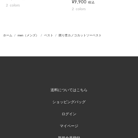
¥9,900
税込
2
colors
2
colors
ホーム
men（メンズ）
ベスト
撚り杢カノコカットソーベスト
送料についてはこちら
ショッピングバッグ
ログイン
マイページ
新規会員登録