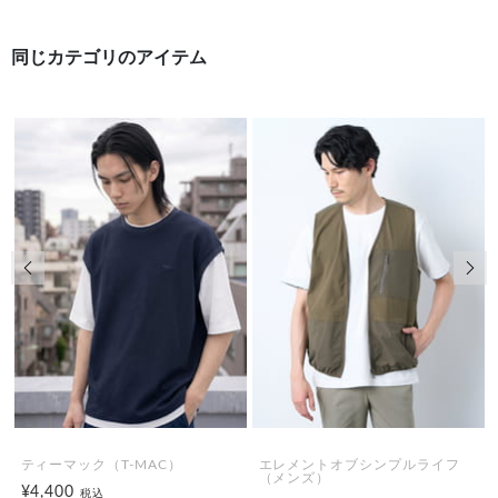
同じカテゴリのアイテム
前の画像
次の
ティーマック（T-MAC）
エレメントオブシンプルライフ
（メンズ）
¥4,400
税込