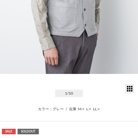
サ
1
/10
カラー：グレー
/
在庫
M:×
L:×
LL:×
SALE
SOLDOUT